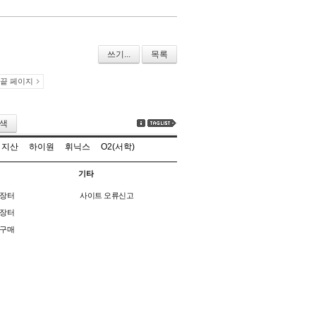
쓰기...
목록
끝 페이지
색
지산
하이원
휘닉스
O2(서학)
기타
장터
사이트 오류신고
장터
구매