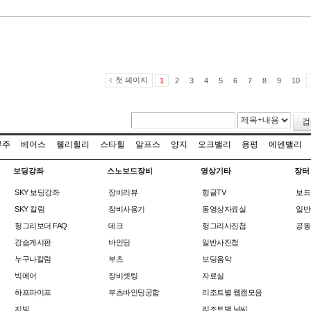
첫 페이지
1
2
3
4
5
6
7
8
9
10
검
무주
베어스
웰리힐리
스타힐
알프스
양지
오크밸리
용평
에덴밸리
보딩강좌
스노보드장비
영상기타
장터
SKY 보딩강좌
장비리뷰
헝글TV
보드
SKY 칼럼
장비사용기
동영상자료실
일반
헝그리보더 FAQ
데크
헝그리사진첩
공동
강습게시판
바인딩
일반사진첩
누구나칼럼
부츠
보딩음악
빅에어
장비셋팅
자료실
하프파이프
부츠바인딩궁합
리조트별 웹캠모음
지빙
리조트별 날씨