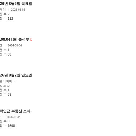
026년 8월6일 목요일 출석부
]
[29]
링기
2026-08-06
천 수 2
회 수 112
요.
.08.04 [화] 출석부
[10]
[27]
조
2026-08-04
천 수 1
회 수 85
026년 8월2일 일요일 출석부
28]
[15]
현이아빠...
6-08-02
천 수 1
회 수 89
팍인근 부동산 소식~~
[4]
[4]
2
2026-07-31
천 수 0
 수 1598