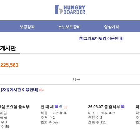
보딩강좌
스노보드장비
영상기타
[헝그리보더닷컴 이용안내]
게시판
수
225,563
제목
[자유게시판 이용안내]
[65]
8일 토요일 출석부,
연 패 세
26.08.07 금 출석부
하
[14]
[3]
[32]
래일
하돌
태조
탁
2026-08-07
2026-08-07
추천 수 2
추천 수 2
추
-08-08
 수 1
조회 수 597
조회 수 111
조
수 59