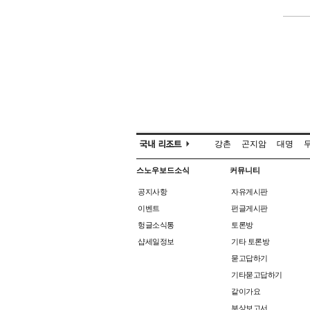
강촌
곤지암
대명
스노우보드소식
커뮤니티
공지사항
자유게시판
이벤트
펀글게시판
헝글소식통
토론방
샵세일정보
기타 토론방
묻고답하기
기타묻고답하기
같이가요
부상보고서