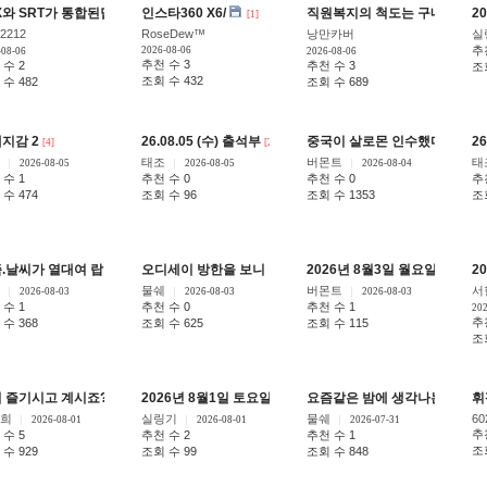
X와 SRT가 통합된답니다..
인스타360 X6/
직원복지의 척도는 구내식당
2
[3]
[1]
[12
2212
RoseDew™
낭만카버
실
추
2026-08-06
-08-06
2026-08-06
추천 수 3
 수 2
추천 수 3
조
조회 수 432
수 482
조회 수 689
지감 2
26.08.05 (수) 출석부
중국이 살로몬 인수했다고 하네
26
[4]
[27]
태조
버몬트
태
2026-08-05
2026-08-05
2026-08-04
 수 1
추천 수 0
추천 수 0
추
수 474
조회 수 96
조회 수 1353
조
.날씨가 열대여 랍니다 ^^
오디세이 방한을 보니 격세지감
2026년 8월3일 월요일 출석부
2
[5]
[2]
[
물쉐
버몬트
서
2026-08-03
2026-08-03
2026-08-03
 수 1
추천 수 0
추천 수 1
202
추
수 368
조회 수 625
조회 수 115
조
 즐기시고 계시죠? 노라죠 형님 보러 오세요
2026년 8월1일 토요일 출석부
요즘같은 밤에 생각나는 스키장
휘
[12]
[21]
희
실링기
물쉐
60
2026-08-01
2026-08-01
2026-07-31
추
 수 5
추천 수 2
추천 수 1
조회
수 929
조회 수 99
조회 수 848