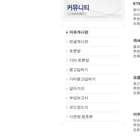
KT
환이
2026
추천
조회 
자유게시판
격세
펀글게시판
물쉐
토론방
추천
조회 
기타 토론방
묻고답하기
요즘
기타묻고답하기
충근
같이가요
추천
조회 
부상보고서
보드장소식
더위
시즌방,동호회
탁숙
추천
조회 