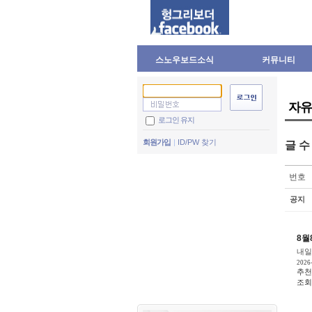
스노우보드소식
커뮤니티
자유
로그인 유지
회원가입
ID/PW 찾기
글 
번호
공지
8월
내일
2026
추천
조회 