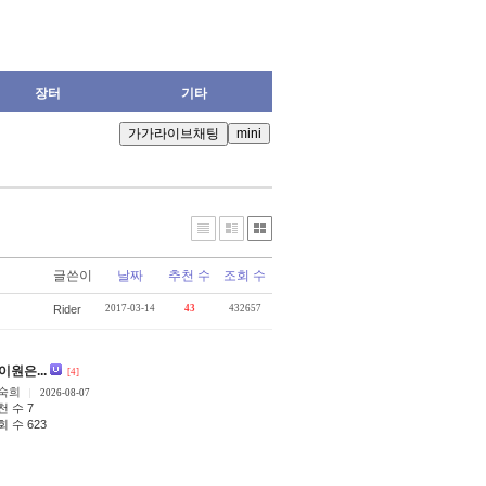
장터
기타
글쓴이
날짜
추천 수
조회 수
Rider
2017-03-14
43
432657
이원은...
[4]
숙희
2026-08-07
천 수 7
회 수 623