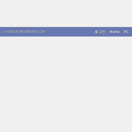
© HUNGRYBOARDER.COM
로그인
Home
PC