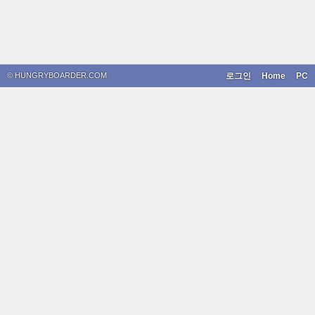
© HUNGRYBOARDER.COM
로그인
Home
PC