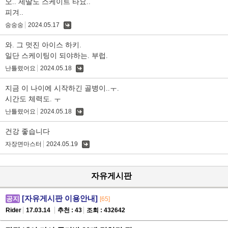
오.. 제딸도 스케이트 타요..
피겨..
숭숭숭
2024.05.17
댓
글
와. 그 멋진 아이스 하키.
일단 스케이팅이 되야하는. 부럽.
난틀렸어요
2024.05.18
댓
글
지금 이 나이에 시작하긴 골병이..ㅜ.
시간도 체력도. ㅜ
난틀렸어요
2024.05.18
댓
글
건강 좋습니다
자장면마스터
2024.05.19
댓
글
자유게시판
[자유게시판 이용안내]
공지
[65]
Rider
17.03.14
추천 : 43
조회 : 432642