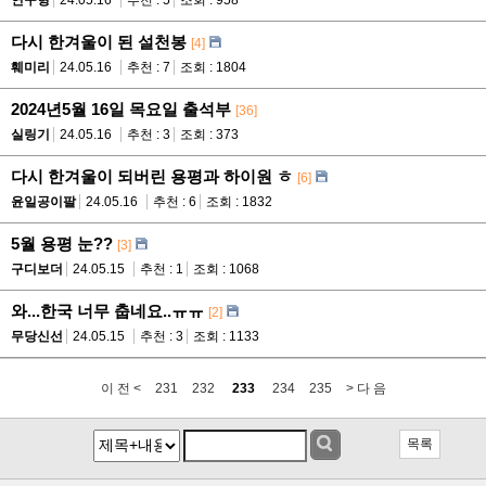
연구형
24.05.16
추천 : 5
조회 : 958
다시 한겨울이 된 설천봉
[4]
훼미리
24.05.16
추천 : 7
조회 : 1804
2024년5월 16일 목요일 출석부
[36]
실링기
24.05.16
추천 : 3
조회 : 373
다시 한겨울이 되버린 용평과 하이원 ㅎ
[6]
윤일공이팔
24.05.16
추천 : 6
조회 : 1832
5월 용평 눈??
[3]
구디보더
24.05.15
추천 : 1
조회 : 1068
와...한국 너무 춥네요..ㅠㅠ
[2]
무당신선
24.05.15
추천 : 3
조회 : 1133
이 전 <
231
232
233
234
235
> 다 음
목록