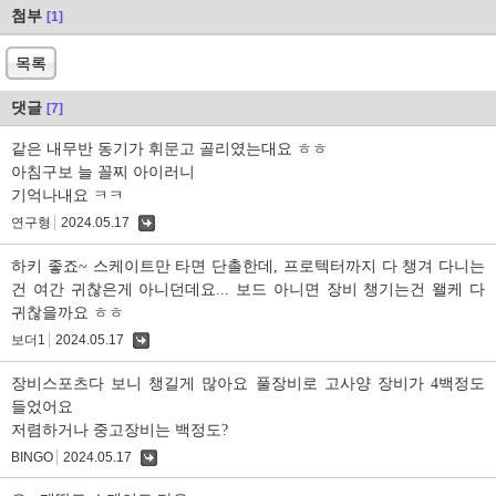
첨부
[1]
목록
댓글
[7]
같은 내무반 동기가 휘문고 골리였는대요 ㅎㅎ
아침구보 늘 꼴찌 아이러니
기억나내요 ㅋㅋ
연구형
2024.05.17
댓
글
하키 좋죠~ 스케이트만 타면 단촐한데, 프로텍터까지 다 챙겨 다니는
건 여간 귀찮은게 아니던데요... 보드 아니면 장비 챙기는건 왤케 다
귀찮을까요 ㅎㅎ
보더1
2024.05.17
댓
글
장비스포츠다 보니 챙길게 많아요 풀장비로 고사양 장비가 4백정도
들었어요
저렴하거나 중고장비는 백정도?
BINGO
2024.05.17
댓
글