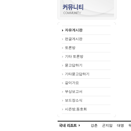
자유게시판
펀글게시판
토론방
기타 토론방
묻고답하기
기타묻고답하기
같이가요
부상보고서
보드장소식
시즌방,동호회
강촌
곤지암
대명