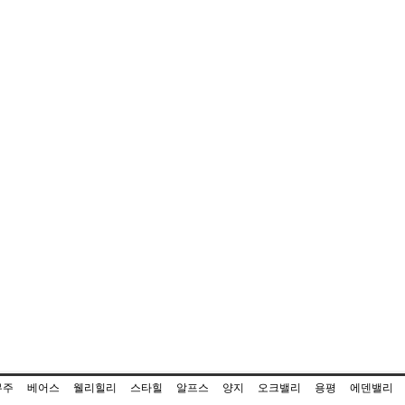
무주
베어스
웰리힐리
스타힐
알프스
양지
오크밸리
용평
에덴밸리