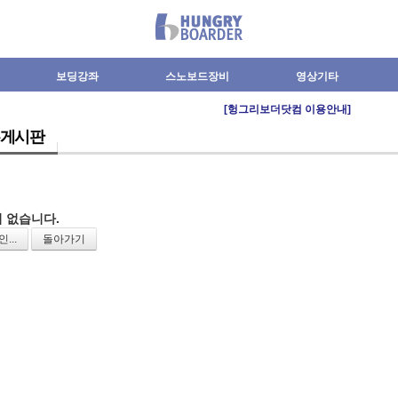
보딩강좌
스노보드장비
영상기타
[헝그리보더닷컴 이용안내]
게시판
 없습니다.
...
돌아가기