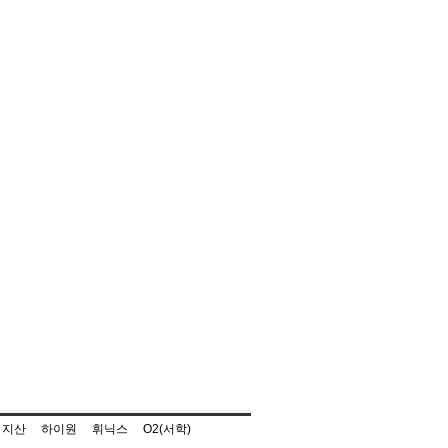
지산
하이원
휘닉스
O2(서학)