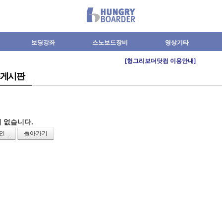
보딩강좌
스노보드장비
영상기타
[헝그리보더닷컴 이용안내]
게시판
 없습니다.
...
돌아가기