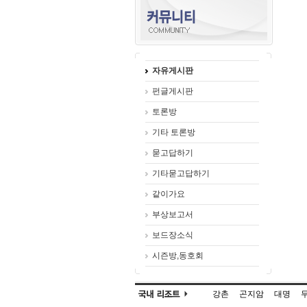
자유게시판
펀글게시판
토론방
기타 토론방
묻고답하기
기타묻고답하기
같이가요
부상보고서
보드장소식
시즌방,동호회
강촌
곤지암
대명