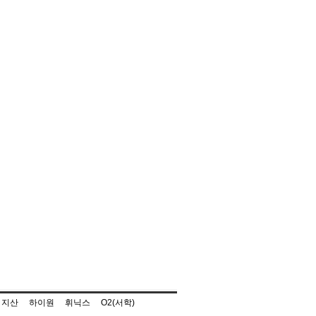
지산
하이원
휘닉스
O2(서학)