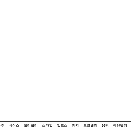
무주
베어스
웰리힐리
스타힐
알프스
양지
오크밸리
용평
에덴밸리