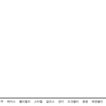
무주
베어스
웰리힐리
스타힐
알프스
양지
오크밸리
용평
에덴밸리