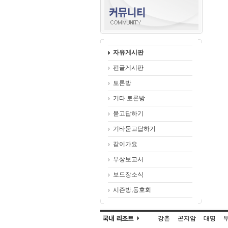
자유게시판
펀글게시판
토론방
기타 토론방
묻고답하기
기타묻고답하기
같이가요
부상보고서
보드장소식
시즌방,동호회
강촌
곤지암
대명