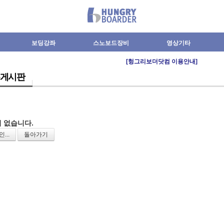
보딩강좌
스노보드장비
영상기타
[헝그리보더닷컴 이용안내]
게시판
 없습니다.
...
돌아가기