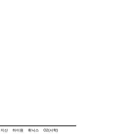
지산
하이원
휘닉스
O2(서학)