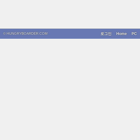
© HUNGRYBOARDER.COM
로그인
Home
PC