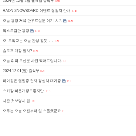
2024년 12월 2일 월요일 출석부
[60]
RAON SNOWBOARD 이벤트 당첨자 안내.
[11]
오늘 용평 저녁 한우드실분 여기 ㅊㅊ
[12]
익스트림한 용평
[10]
오! 오작교는 오늘 완성 될듯ㅜㅜ
[2]
슬로프 개장 절차?
[12]
오늘 휘팍 오신분 사진 찍어드립니다.
[5]
2024.12.01(일) 출석부
[54]
하이원은 열일중 현재 정설차 대기중
[4]
스키장 빠른개장도좋지만..
[13]
시즌 첫보딩시 팁.
[4]
오투는 오늘 오전부터 일 스톱했군요
[5]