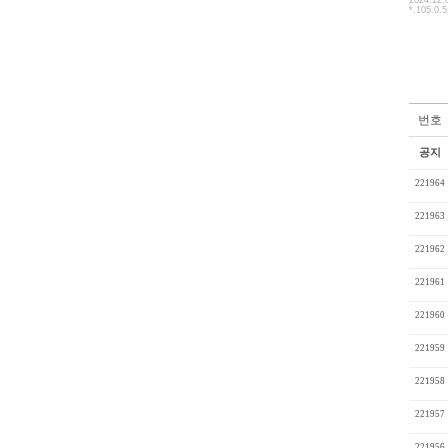
2024.12.
*.105.0.5
번호
공지
221964
221963
221962
221961
221960
221959
221958
221957
221956