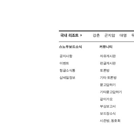
강촌
곤지암
대명
스노우보드소식
커뮤니티
공지사항
자유게시판
이벤트
펀글게시판
헝글소식통
토론방
샵세일정보
기타 토론방
묻고답하기
기타묻고답하기
같이가요
부상보고서
보드장소식
시즌방, 동호회