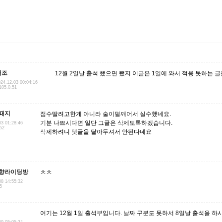
태조
12월 2일날 출석 했으면 됐지 이글은 1일에 와서 적응 못하는 
24.12.03 00:04:16
105.0.51
때지
점수딸려고한게 아니라 술이덜깨어서 실수했네요.
기분 나쁘시다면 일단 그글은 삭제토록하겠습니다.
03 01:28:46
.52
삭제하려니 댓글을 달아두셔서 안된다네요
향라이딩방
ㅊㅊ
08 14:55:32
5
여기는 12월 1일 출석부입니다. 날짜 구분도 못하서 8일날 출석을 하