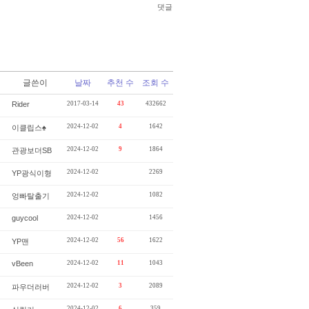
댓글
글쓴이
날짜
추천 수
조회 수
Rider
2017-03-14
43
432662
2024-12-02
4
1642
이클립스♠
2024-12-02
9
1864
관광보더SB
2024-12-02
2269
YP광식이형
2024-12-02
1082
엉빠탈출기
guycool
2024-12-02
1456
2024-12-02
56
1622
YP맨
vBeen
2024-12-02
11
1043
2024-12-02
3
2089
파우더러버
2024-12-02
6
359