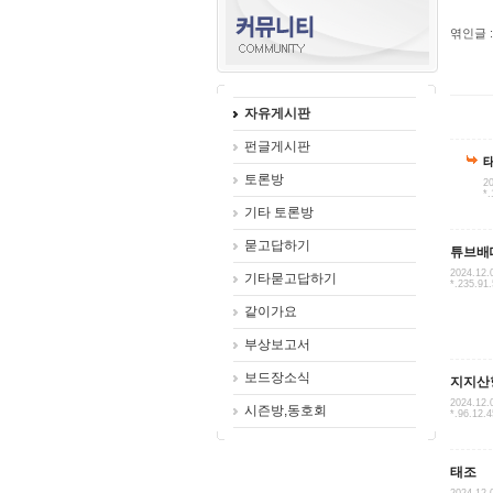
엮인글 :
자유게시판
펀글게시판
토론방
20
*.
기타 토론방
묻고답하기
튜브배
2024.12.
기타묻고답하기
*.235.91
같이가요
부상보고서
보드장소식
지지산
2024.12.
시즌방,동호회
*.96.12.4
태조