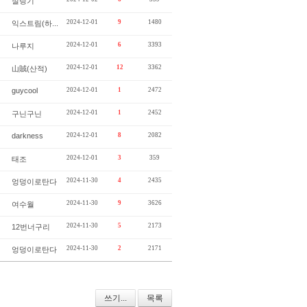
실링기
2024-12-01
9
1480
익스트림(하...
2024-12-01
6
3393
나루지
2024-12-01
12
3362
山賊(산적)
guycool
2024-12-01
1
2472
2024-12-01
1
2452
구닌구닌
darkness
2024-12-01
8
2082
2024-12-01
3
359
태조
2024-11-30
4
2435
엉덩이로탄다
2024-11-30
9
3626
여수월
2024-11-30
5
2173
12번너구리
2024-11-30
2
2171
엉덩이로탄다
쓰기...
목록