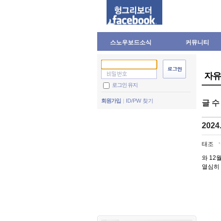
스노우보드소식
커뮤니티
자유
로그인 유지
회원가입
ID/PW 찾기
글 
2024
태조
*
와 12
열심히 