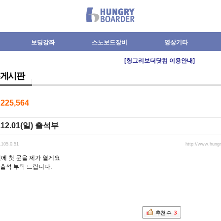
보딩강좌
스노보드장비
영상기타
[헝그리보더닷컴 이용안내]
게시판
수
225,564
.12.01(일) 출석부
.105.0.51
http://www.hung
월에 첫 문을 제가 열게요
출석 부탁 드립니다.
추천 수
3