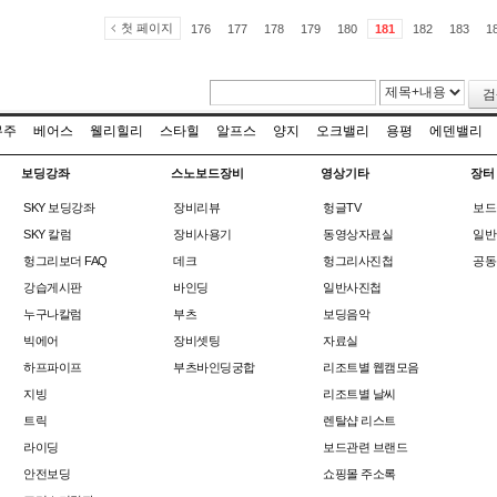
첫 페이지
176
177
178
179
180
181
182
183
1
검
무주
베어스
웰리힐리
스타힐
알프스
양지
오크밸리
용평
에덴밸리
보딩강좌
스노보드장비
영상기타
장터
SKY 보딩강좌
장비리뷰
헝글TV
보드
SKY 칼럼
장비사용기
동영상자료실
일반
헝그리보더 FAQ
데크
헝그리사진첩
공동
강습게시판
바인딩
일반사진첩
누구나칼럼
부츠
보딩음악
빅에어
장비셋팅
자료실
하프파이프
부츠바인딩궁합
리조트별 웹캠모음
지빙
리조트별 날씨
트릭
렌탈샵 리스트
라이딩
보드관련 브랜드
안전보딩
쇼핑몰 주소록