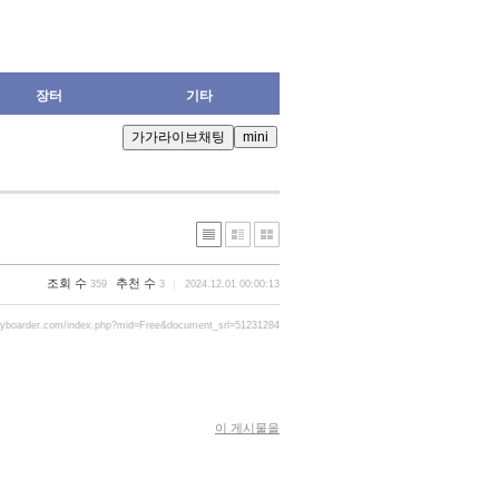
장터
기타
조회 수
추천 수
359
3
2024.12.01 00:00:13
ryboarder.com/index.php?mid=Free&document_srl=51231284
이 게시물을