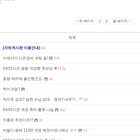
09 05:05:34
1
첫 페이지
끝 페이지
1
2
제목
[자유게시판 이용안내]
[65]
이제서야 시즌장비 셋팅 끝!
[14]
24/25시즌 용평 개장빵 첫보딩 후기
[5]
용평 락카에 올인했군요.
[8]
하이크업?
억지로 강요? 당한 손님 접대... 영역? 내주기 ...^^
[4]
24/25시즌 개장 축하 헬멧 나눔
[56]
지름은 추천이죠!?
[5]
비발디 원래 11/30 개장 예정이었나봐요 ㅎㅎ
[3]