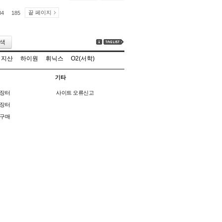
끝 페이지
84
185
색
지산
하이원
휘닉스
O2(서학)
기타
장터
사이트 오류신고
장터
구매