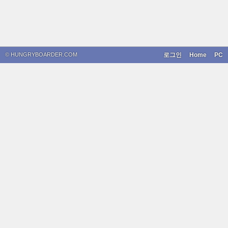
© HUNGRYBOARDER.COM
로그인
Home
PC