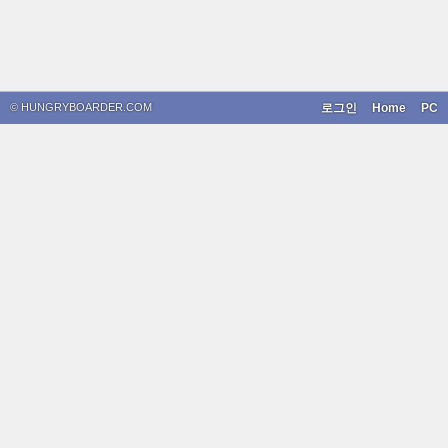
© HUNGRYBOARDER.COM
로그인
Home
PC