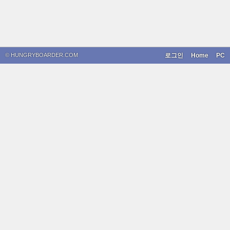
© HUNGRYBOARDER.COM
로그인
Home
PC