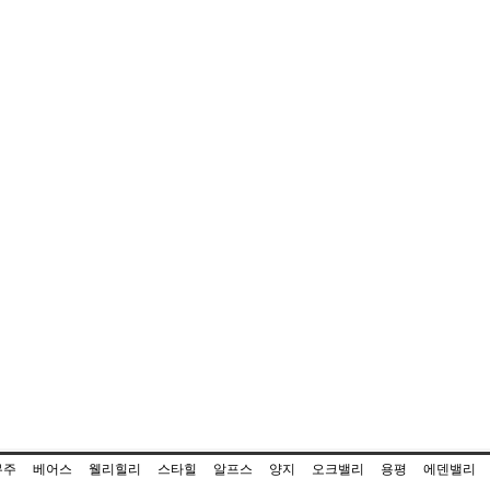
무주
베어스
웰리힐리
스타힐
알프스
양지
오크밸리
용평
에덴밸리