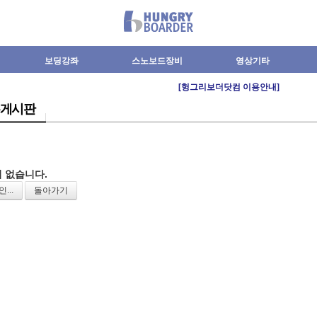
보딩강좌
스노보드장비
영상기타
[헝그리보더닷컴 이용안내]
게시판
 없습니다.
...
돌아가기