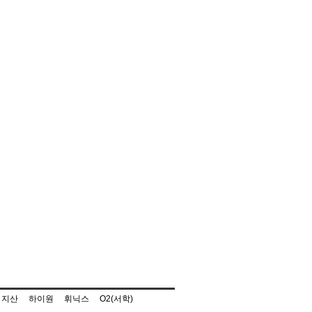
지산
하이원
휘닉스
O2(서학)