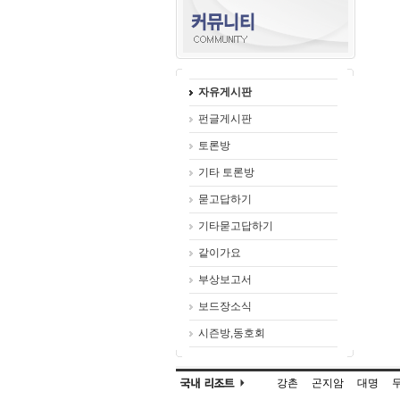
자유게시판
펀글게시판
토론방
기타 토론방
묻고답하기
기타묻고답하기
같이가요
부상보고서
보드장소식
시즌방,동호회
강촌
곤지암
대명