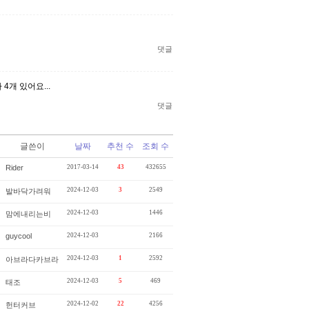
댓글
4개 있어요...
댓글
글쓴이
날짜
추천 수
조회 수
Rider
2017-03-14
43
432655
2024-12-03
3
2549
발바닥가려워
2024-12-03
1446
맘에내리는비
guycool
2024-12-03
2166
2024-12-03
1
2592
아브라다카브라
2024-12-03
5
469
태조
2024-12-02
22
4256
헌터커브