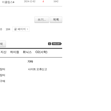
2024-12-02
4
1642
이클립스♠
쓰기...
목록
끝 페이지
83
184
색
지산
하이원
휘닉스
O2(서학)
기타
장터
사이트 오류신고
장터
구매