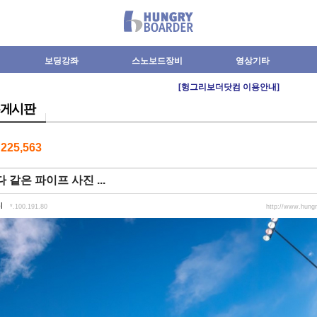
보딩강좌
스노보드장비
영상기타
[헝그리보더닷컴 이용안내]
게시판
수
225,563
 같은 파이프 사진 ...
l
*.100.191.80
http://www.hung