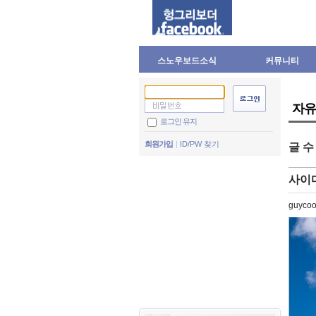
스노우보드소식
커뮤니티
자유
로그인 유지
회원가입
ID/PW 찾기
글 
사이다
guycoo