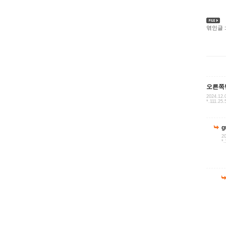
엮인글 :
오른쪽
2024.12.
*.111.25.
g
20
*.