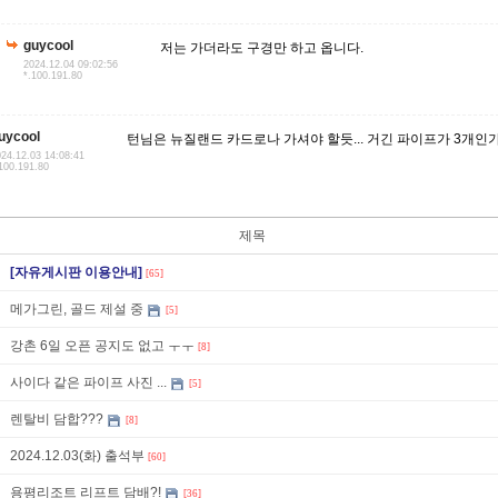
guycool
저는 가더라도 구경만 하고 옵니다.
2024.12.04 09:02:56
*.100.191.80
uycool
턴님은 뉴질랜드 카드로나 가셔야 할듯... 거긴 파이프가 3개인가 
24.12.03 14:08:41
100.191.80
제목
[자유게시판 이용안내]
[65]
메가그린, 골드 제설 중
[5]
강촌 6일 오픈 공지도 없고 ㅜㅜ
[8]
사이다 같은 파이프 사진 ...
[5]
렌탈비 담합???
[8]
2024.12.03(화) 출석부
[60]
용평리조트 리프트 담배?!
[36]