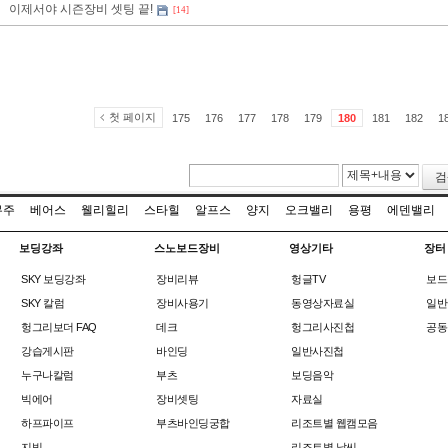
이제서야 시즌장비 셋팅 끝!
[14]
첫 페이지
175
176
177
178
179
180
181
182
1
검
무주
베어스
웰리힐리
스타힐
알프스
양지
오크밸리
용평
에덴밸리
보딩강좌
스노보드장비
영상기타
장터
SKY 보딩강좌
장비리뷰
헝글TV
보드
SKY 칼럼
장비사용기
동영상자료실
일반
헝그리보더 FAQ
데크
헝그리사진첩
공동
강습게시판
바인딩
일반사진첩
누구나칼럼
부츠
보딩음악
빅에어
장비셋팅
자료실
하프파이프
부츠바인딩궁합
리조트별 웹캠모음
지빙
리조트별 날씨