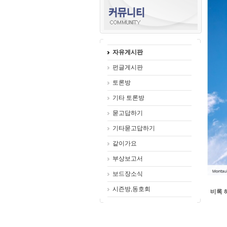
자유게시판
펀글게시판
토론방
기타 토론방
묻고답하기
기타묻고답하기
같이가요
부상보고서
보드장소식
시즌방,동호회
비록 해