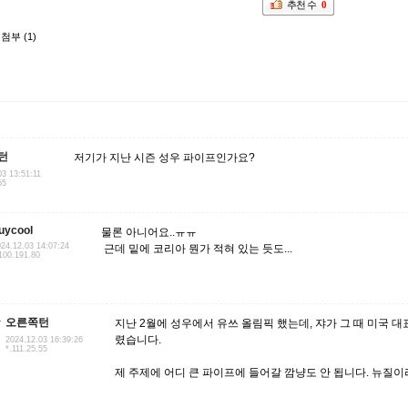
추천 수
0
첨부 (1)
턴
저기가 지난 시즌 성우 파이프인가요?
03 13:51:11
55
uycool
물론 아니어요..ㅠㅠ
24.12.03 14:07:24
근데 밑에 코리아 뭔가 적혀 있는 듯도...
100.191.80
오른쪽턴
지난 2월에 성우에서 유쓰 올림픽 했는데, 쟈가 그 때 미국 대
렸습니다.
2024.12.03 16:39:26
*.111.25.55
제 주제에 어디 큰 파이프에 들어갈 깜냥도 안 됩니다. 뉴질이라