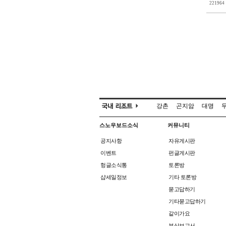
221964
강촌
곤지암
대명
스노우보드소식
커뮤니티
공지사항
자유게시판
이벤트
펀글게시판
헝글소식통
토론방
샵세일정보
기타 토론방
묻고답하기
기타묻고답하기
같이가요
부상보고서