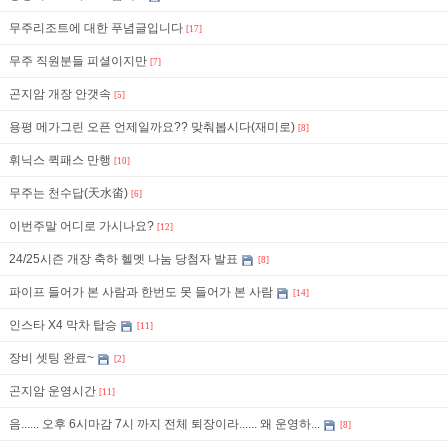
무주리조트에 대한 푸념글입니다
[17]
무주 직원분들 피셜이지만
[7]
곤지암 개장 안갯속
[5]
용평 메가그린 오픈 언제일까요?? 맞춰봅시다(재미로)
[8]
휘닉스 퀵패스 만행
[10]
무주는 천수답(天水畓)
[6]
이번주말 어디로 가시나요?
[12]
24/25시즌 개장 축하 헬멧 나눔 당첨자 발표
[8]
파이프 들어가 본 사람과 한번도 못 들어가 본 사람
[14]
인스타 X4 막차 탑승
[11]
장비 셋팅 완료~
[2]
곤지암 운영시간
[11]
음...... 오후 6시마감 7시 까지 전체 퇴장이라...... 왜 운영하...
[8]