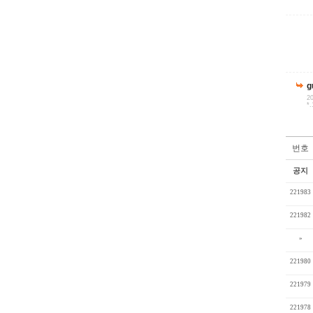
g
20
*.
번호
공지
221983
221982
»
221980
221979
221978