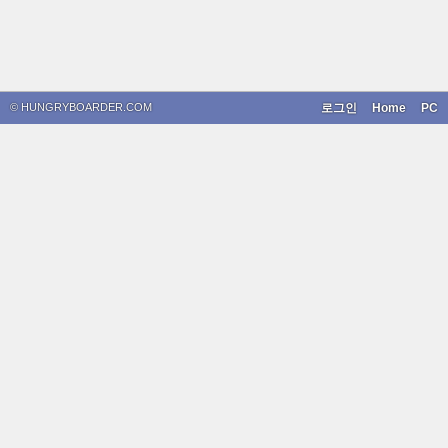
© HUNGRYBOARDER.COM
로그인
Home
PC