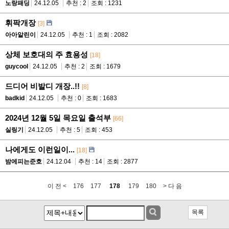
노랑패딩
24.12.05
추천 : 2
조회 : 1231
휘팍개장
[3]
아아알린이
24.12.05
추천 : 1
조회 : 2082
상체 보호대의 주 효용성
[18]
guycool
24.12.05
추천 : 2
조회 : 1679
드디어 비발디 개장..!!
[8]
badkid
24.12.05
추천 : 0
조회 : 1683
2024년 12월 5일 목요일 출석부
[66]
실링기
24.12.05
추천 : 5
조회 : 453
나에게도 이런일이...
[18]
밤에피는준호
24.12.04
추천 : 14
조회 : 2877
이 전 <
176
177
178
179
180
> 다 음
목록