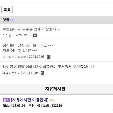
목록
댓글
[3]
부럽습니다. 무주는 언제 개장할지 ㅜ
아이폰6
2024.12.05
댓
글
웹캠보니 설질 좋아보이네요~~~
저도 이번주 갑니다~~
노가리노가리밥죠
2024.12.05
댓
글
하이원 개장빵 아테나2 아비규환이 무서워서 고민중입니다
엉덩이로탄다
2024.12.05
댓
글
자유게시판
[자유게시판 이용안내]
공지
[65]
Rider
17.03.14
추천 : 43
조회 : 432629