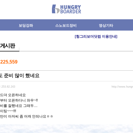
보딩강좌
스노보드장비
영상기타
[헝그리보더닷컴 이용안내]
게시판
수
225,559
도 준비 많이 했네요
*.253.82.243
http://www.hung
 드뎌 오픈하네요
부터 오픈하다니 와우~!!
비를 잘했네요 그래두....
팅~~~!!!
병만이 아저씨 좀 어캐 안되나요ㅎㅎ