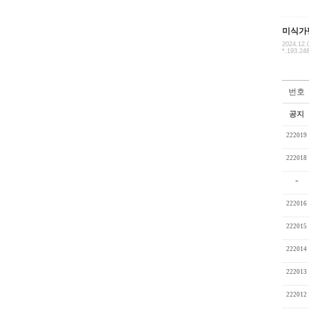
미식가
2024.12.
*.193.24
번호
공지
222019
222018
»
222016
222015
222014
222013
222012