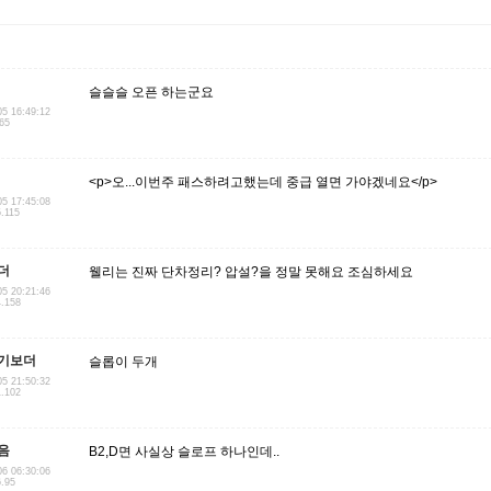
슬슬슬 오픈 하는군요
05 16:49:12
165
<p>오...이번주 패스하려고했는데 중급 열면 가야겠네요</p>
05 17:45:08
5.115
더
웰리는 진짜 단차정리? 압설?을 정말 못해요 조심하세요
05 20:21:46
4.158
기보더
슬롭이 두개
05 21:50:32
1.102
음
B2,D면 사실상 슬로프 하나인데..
06 06:30:06
6.95