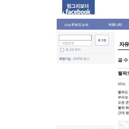
스노우보드소식
커뮤니티
자유
로그인 유지
회원가입
ID/PW 찾기
글 
웰팍
X5러
웰팍도
부라보 
오픈 준
웰팍 화이
근데 