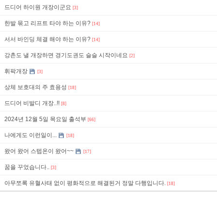
드디어 하이원 개장이군요
[3]
한발 묶고 리프트 타야 하는 이유?
[14]
서서 바인딩 체결 해야 하는 이유?
[14]
강촌도 낼 개장하면 경기도권도 슬슬 시작이네요
[2]
휘팍개장
[3]
상체 보호대의 주 효용성
[18]
드디어 비발디 개장..!!
[8]
2024년 12월 5일 목요일 출석부
[66]
나에게도 이런일이...
[18]
왔어 왔어 스텝온이 왔어~~
[17]
꿈을 꾸었습니다..
[3]
아무쪼록 유혈사태 없이 평화적으로 해결된거 정말 다행입니다.
[18]