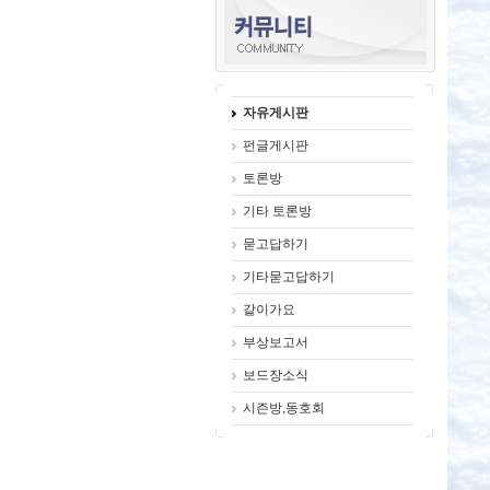
자유게시판
펀글게시판
토론방
기타 토론방
묻고답하기
기타묻고답하기
같이가요
부상보고서
보드장소식
시즌방,동호회