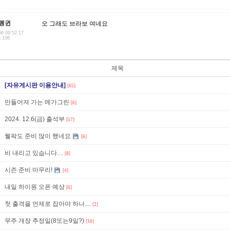
펭귄
오 그래도 브라보 여네요
06 09:52:17
8.106
제목
[자유게시판 이용안내]
[65]
만들어져 가는 메가그린
[6]
2024. 12.6(금) 출석부
[57]
웰팍도 준비 많이 했네요
[6]
비 내리고 있습니다…
[8]
시즌 준비 마무리!
[4]
내일 하이원 오픈 예상
[6]
첫 출격을 언제로 잡아야 하나....
[2]
무주 개장 추정일(8또는9일?)
[10]