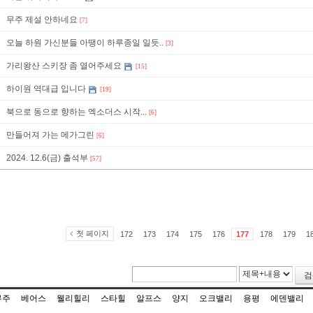
무주 제설 안하네요
[7]
오늘 하원 가신분들 아땡이 하루종일 일듯..
[3]
가리왕산 스키장 좀 열어주세요
[15]
하이원 역대급 입니다
[19]
북으로 동으로 향하는 엑소더스 시작...
[6]
만들어져 가는 메가그린
[6]
2024. 12.6(금) 출석부
[57]
첫 페이지
172
173
174
175
176
177
178
179
1
검
무주
베어스
웰리힐리
스타힐
알프스
양지
오크밸리
용평
에덴밸리