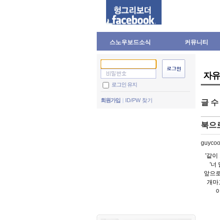
스노우보드소식
커뮤니티
자유
로그인 유지
회원가입
ID/PW 찾기
글 
북으로
guycoo
'같이 
'너 말
앞으로 
개마고
이제는