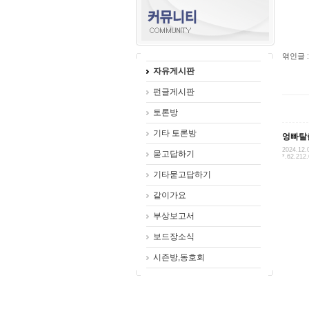
엮인글 :
자유게시판
펀글게시판
토론방
기타 토론방
엉빠탈
2024.12.
묻고답하기
*.62.212
기타묻고답하기
같이가요
부상보고서
보드장소식
시즌방,동호회