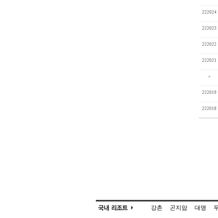
222024
222023
222022
222021
»
222019
222018
강촌
곤지암
대명