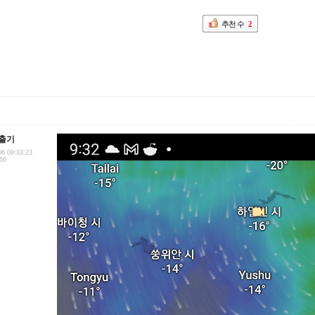
추천 수
2
출기
06 09:33:23
.66