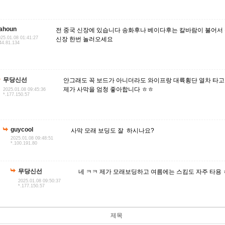
ahoun
전 중국 신장에 있습니다 송화후나 베이다후는 칼바람이 불어서
25.01.08 01:41:27
신장 한번 놀러오세요
44.81.134
무당신선
안그래도 꼭 보드가 아니더라도 와이프랑 대륙횡단 열차 타고
제가 사막을 엄청 좋아합니다 ㅎㅎ
2025.01.08 09:45:36
*.177.150.57
guycool
사막 모래 보딩도 잘 하시나요?
2025.01.08 09:48:51
*.100.191.80
무당신선
네 ㅋㅋ 제가 모래보딩하고 여름에는 스킴도 자주 타용
2025.01.08 09:50:37
*.177.150.57
제목