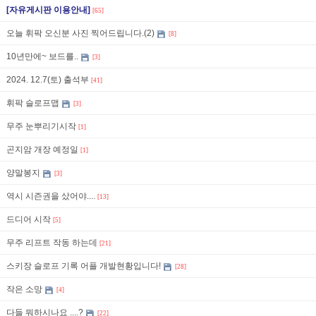
[자유게시판 이용안내]
[65]
오늘 휘팍 오신분 사진 찍어드립니다.(2)
[8]
10년만에~ 보드를..
[3]
2024. 12.7(토) 출석부
[41]
휘팍 슬로프맵
[3]
무주 눈뿌리기시작
[1]
곤지암 개장 예정일
[1]
양말봉지
[3]
역시 시즌권을 샀어야....
[13]
드디어 시작
[5]
무주 리프트 작동 하는데
[21]
스키장 슬로프 기록 어플 개발현황입니다!
[28]
작은 소망
[4]
다들 뭐하시나요 ....?
[22]