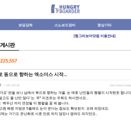
보딩강좌
스노보드장비
영상기타
[헝그리보더닷컴 이용안내]
게시판
수
225,557
 동으로 향하는 엑소더스 시작...
l
*.100.191.80
http://www.hung
가요' 란을 보니 남에서 북으로 향하는 겨울, 눈 애호 난민들의 행렬이 시작된듯 합니다
고도 올 난민 많다' 는 무* 리조트는 우회도 하시면서요...
백두산 까지 연장될 이 행렬을 꿈 꿔 봅니다.
원 헤령 지방은 5월에도 눈이 온다는 첩보도 확보된지 오래 되었네요.
 거기도 온난화로 시효 만료 되지 않았나 염려도 되지만요..