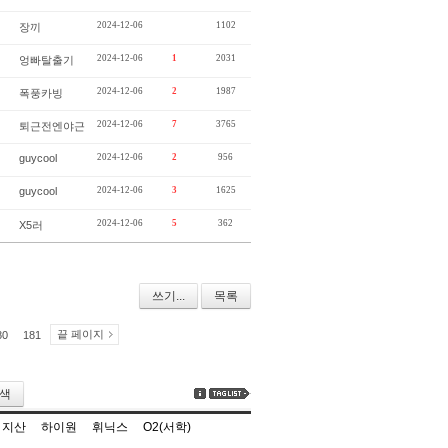
2024-12-06
1102
장끼
2024-12-06
1
2031
엉빠탈출기
2024-12-06
2
1987
폭풍카빙
2024-12-06
7
3765
퇴근전엔야근
guycool
2024-12-06
2
956
guycool
2024-12-06
3
1625
2024-12-06
5
362
X5러
쓰기...
목록
끝 페이지
80
181
색
지산
하이원
휘닉스
O2(서학)