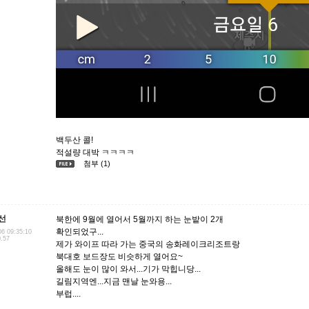
백두산 콜!
적설량 대박 ㅋㅋㅋㅋ
첨부 (1)
선
북한에 9월에 열어서 5월까지 하는 눈밭이 2개
확인되었구...
06 09:35:10
0.57
제가 와이프 따라 가는 중국의 송화레이크리조트랑
북대호 보드장도 비슷하게 열어요~
올해도 눈이 많이 와서...기가 막힙니당...
길림지역엔...지금 맨날 눈와용...
부럽....