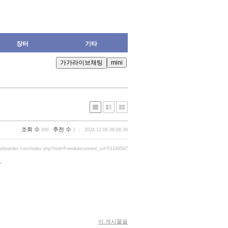
장터
기타
조회 수
추천 수
956
2
2024.12.06 09:08:39
ryboarder.com/index.php?mid=Free&document_srl=51248597
.
이 게시물을