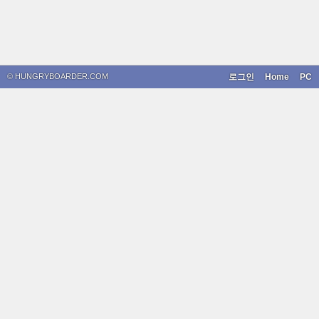
© HUNGRYBOARDER.COM
로그인
Home
PC