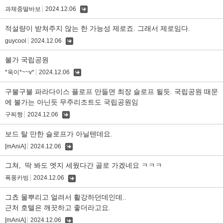
과체중딸바보
2024.12.06
댓
글
적설량이 받쳐주지 않는 한 가능성 제로죠. 그래서 제로임다.
guycool
2024.12.06
댓
글
불가 국립공원
*욱이*~~v*
2024.12.06
댓
글
구불구불 파라다이스 플로프 만들면 최장 슬로프 될듯. 국립공원 때문
에 불가는 아닌듯 무주리조트도 국립공원임
구찌짱
2024.12.06
댓
글
보드 탈 만한 슬로프가 아닐텐데요.
[mAniA]
2024.12.06
댓
글
그쳐, 딱 봐도 엣지 세웠다간 골로 가겠네요 ㅋㅋㅋ
폭풍카빙
2024.12.06
댓
글
그쵸 물뿌리고 얼려서 활강하던데인데..
근처 호텔은 깨끗하고 좋더라고요.
[mAniA]
2024.12.06
댓