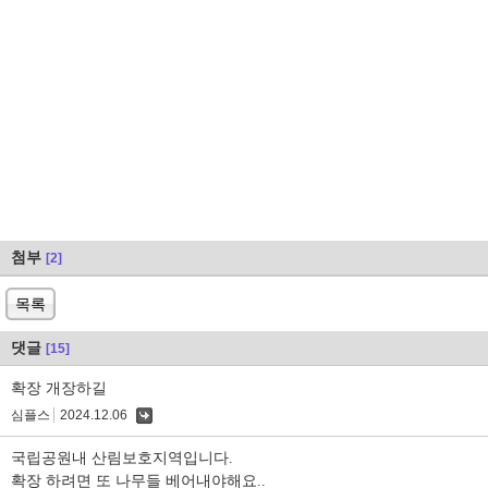
첨부
[2]
목록
댓글
[15]
확장 개장하길
심플스
2024.12.06
댓
글
국립공원내 산림보호지역입니다.
확장 하려면 또 나무들 베어내야해요..