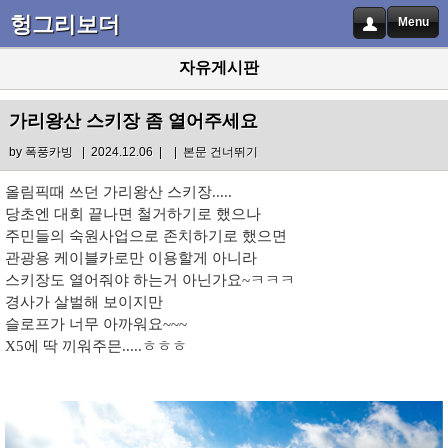
헝그리보더
Menu
자유게시판
가리왕산 스키장 좀 열어주세요
by
폭풍카빙
| 2024.12.06 |
|
본문 건너뛰기
올림픽때 쓰던 가리왕산 스키장.....
당초엔 대회 끝나면 철거하기로 했으나
주민들의 숙원사업으로 존치하기로 했으면
관광용 케이블카로만 이용할게 아니라
스키장도 열어줘야 하는거 아닌가요~ㅋㅋㅋ
경사가 살벌해 보이지만
슬로프가 너무 아까워요~~~
X5에 딱 끼워주믄.....ㅎㅎㅎ