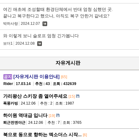
글
여긴 애초에 조성할때 환경단체에서 반대 엄청 심했던 곳.
끝나고 복구한다고 했으나, 아직도 복구 안한거 같네요?
박하사랑
2024.12.07
댓
글
와 이렇게 보니 슬로프 엄청 긴가봅니다
보더1
2024.12.08
댓
글
자유게시판
[자유게시판 이용안내]
공지
[65]
Rider
17.03.14
추천 : 43
조회 : 432639
가리왕산 스키장 좀 열어주세요
[15]
폭풍카빙
24.12.06
추천 : 2
조회 : 1987
하이원 역대급 입니다
[19]
퇴근전엔야근
24.12.06
추천 : 7
조회 : 3765
북으로 동으로 향하는 엑소더스 시작...
[6]