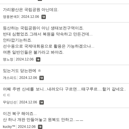
글
가리왕산은 국립공원 아닌데요.
영웅본색3
2024.12.06
댓
글
등산하는 국립공원이 아닌 생태보전구역이죠.
반대 심했었죠.그래서 복원을 약속하고 만든건데...
안타깝기는하죠.
선수용으로 국제대회용으로 활용은 가능하겠으나...
여튼 일반인들은 불가라고 봐야죠.
명노정
2024.12.06
댓
글
있는거도 닫는판에 ㅎ
개스피드
2024.12.06
댓
글
어째 주변 산세를 보니...내려오다 구르면....때구루르....할거 같네요..
ㄷㄷ
무당신선
2024.12.06
댓
글
이건 복구 해야죠...
산 하나 개판 만들어놓고 원복도 안하고..ㅡㅡ
kucky™
2024.12.06
댓