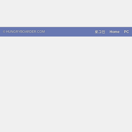
© HUNGRYBOARDER.COM
로그인
Home
PC