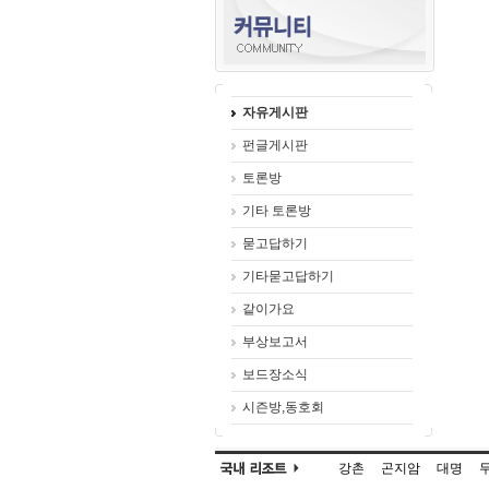
자유게시판
펀글게시판
토론방
기타 토론방
묻고답하기
기타묻고답하기
같이가요
부상보고서
보드장소식
시즌방,동호회
강촌
곤지암
대명