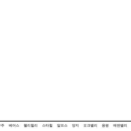
무주
베어스
웰리힐리
스타힐
알프스
양지
오크밸리
용평
에덴밸리