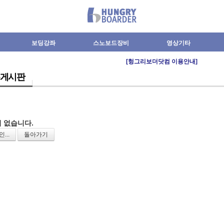
보딩강좌
스노보드장비
영상기타
[헝그리보더닷컴 이용안내]
게시판
 없습니다.
...
돌아가기