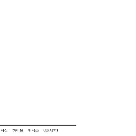
지산
하이원
휘닉스
O2(서학)