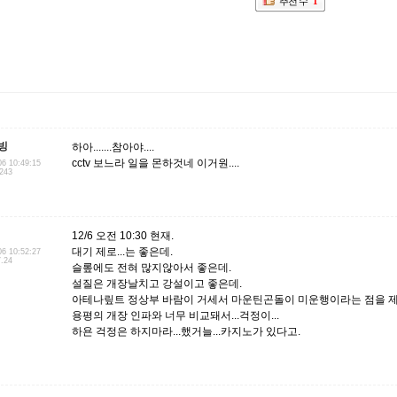
추천 수
1
빙
하아.......참아야....
cctv 보느라 일을 몬하것네 이거원....
06 10:49:15
.243
12/6 오전 10:30 현재.
대기 제로...는 좋은데.
06 10:52:27
7.24
슬롶에도 전혀 많지않아서 좋은데.
설질은 개장날치고 강설이고 좋은데.
아테나맆트 정상부 바람이 거세서 마운틴곤돌이 미운행이라는 점을 제
용평의 개장 인파와 너무 비교돼서...걱정이...
하욘 걱정은 하지마라...했거늘...카지노가 있다고.