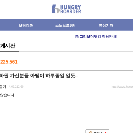
보딩강좌
스노보드장비
영상기타
[헝그리보더닷컴 이용안내]
게시판
수
225,561
하원 가신분들 아땡이 하루종일 일듯..
출기
*.62.212.66
http://www.hung
않습니다..
.