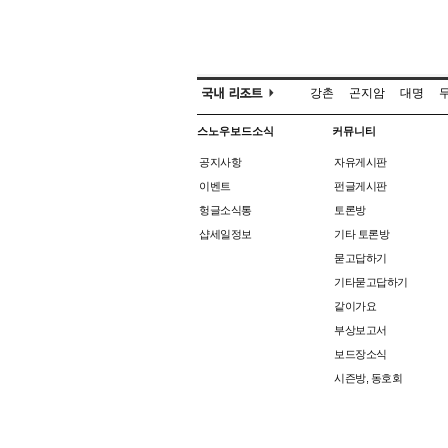
강촌
곤지암
대명
스노우보드소식
커뮤니티
공지사항
자유게시판
이벤트
펀글게시판
헝글소식통
토론방
샵세일정보
기타 토론방
묻고답하기
기타묻고답하기
같이가요
부상보고서
보드장소식
시즌방, 동호회