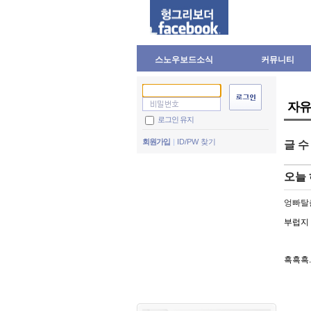
스노우보드소식
커뮤니티
자유
로그인 유지
회원가입
ID/PW 찾기
글 
오늘 
엉빠탈
부럽지 
흑흑흑.