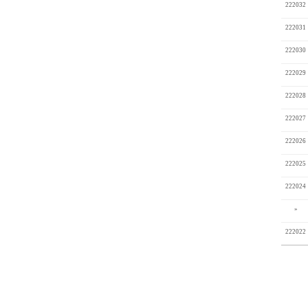
222032
222031
222030
222029
222028
222027
222026
222025
222024
»
222022