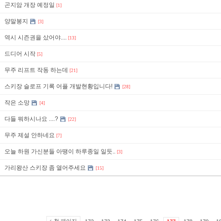
곤지암 개장 예정일
[1]
양말봉지
[3]
역시 시즌권을 샀어야....
[13]
드디어 시작
[5]
무주 리프트 작동 하는데
[21]
스키장 슬로프 기록 어플 개발현황입니다!
[28]
작은 소망
[4]
다들 뭐하시나요 ....?
[22]
무주 제설 안하네요
[7]
오늘 하원 가신분들 아땡이 하루종일 일듯..
[3]
가리왕산 스키장 좀 열어주세요
[15]