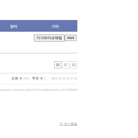
장터
기타
조회 수
추천 수
2031
1
2024.12.06 10:27:19
ryboarder.com/index.php?mid=Free&document_srl=51248838
이 게시물을