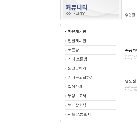
엮인글 :
자유게시판
펀글게시판
토론방
폭풍카
2024.12.
기타 토론방
*.253.82
묻고답하기
기타묻고답하기
명노정
같이가요
2024.12.
*.234.20
부상보고서
보드장소식
시즌방,동호회