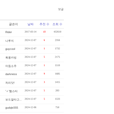
댓글
글쓴이
날짜
추천 수
조회 수
Rider
2017-03-14
43
432610
2024-12-07
6
2356
나루지
guycool
2024-12-07
1
1732
2024-12-07
5
2175
폭풍카빙
2024-12-07
1
1510
아침소주
darkness
2024-12-07
9
1685
2024-12-07
3
1415
처리닷!
2024-12-07
5
283
'ㅅ'햄스터
2024-12-07
5
1533
보드잘타고...
gudqls555
2024-12-06
750