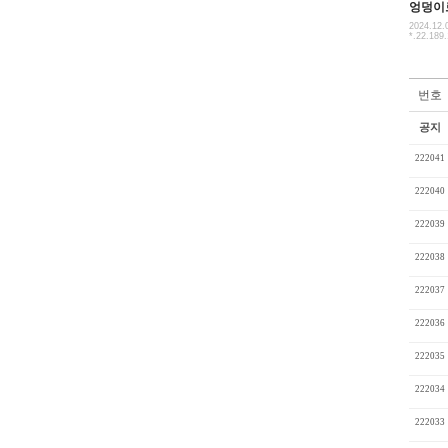
엉덩이
2024.12.
*.22.189
번호
공지
222041
222040
222039
222038
222037
222036
222035
222034
222033