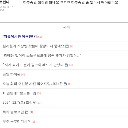
로탄다
하루종일 웹캠만 봤네요 ㅋㅋㅋ 하루종일 줄 없어서 배아팠어요
06 20:19:15
.154
제목
[자유게시판 이용안내]
[65]
웰리힐리 개장빵 왔는데 줄없어서 좋네요
[7]
' 라때는 말이야 스노우보드에 금속 엣지가 없었어... '
9시가 되기도 전에 핑크와 레드가 만났다
[4]
금일 하이원
[4]
오늘 휘팍 오신분 사진 찍어드립니다.(2)
[8]
10년만에~ 보드를..
[3]
2024. 12.7(토) 출석부
[41]
휘팍 슬로프맵
[3]
무주 눈뿌리기시작
[1]