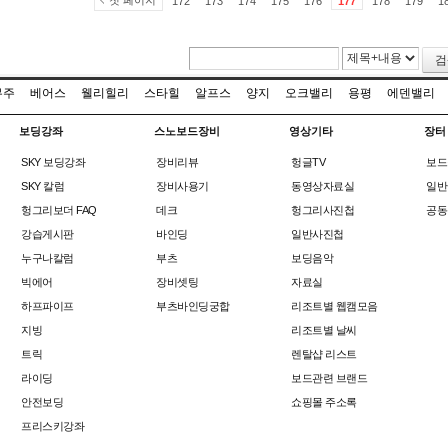
첫 페이지
172
173
174
175
176
177
178
179
1
검
무주
베어스
웰리힐리
스타힐
알프스
양지
오크밸리
용평
에덴밸리
보딩강좌
스노보드장비
영상기타
장터
SKY 보딩강좌
장비리뷰
헝글TV
보드
SKY 칼럼
장비사용기
동영상자료실
일반
헝그리보더 FAQ
데크
헝그리사진첩
공동
강습게시판
바인딩
일반사진첩
누구나칼럼
부츠
보딩음악
빅에어
장비셋팅
자료실
하프파이프
부츠바인딩궁합
리조트별 웹캠모음
지빙
리조트별 날씨
트릭
렌탈샵 리스트
라이딩
보드관련 브랜드
안전보딩
쇼핑몰 주소록
프리스키강좌