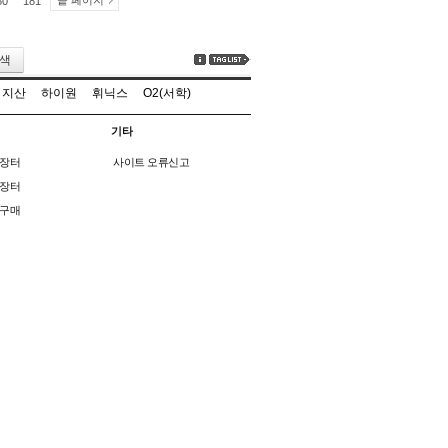
끝 페이지
80
181
색
지산
하이원
휘닉스
O2(서학)
기타
장터
사이트 오류신고
장터
구매