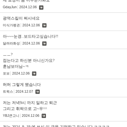
제 표정이 좀 어두운가봐요
GdayJun
2024.12.06
댓
글
광역스킬이 쩌시네요
미식가펭귄
2024.12.06
댓
글
아~~~눈갱..보드타고싶습니다!!
달려라화성
2024.12.06
댓
글
ㅡㅡ?
접는다고 하신분 아니신가요?
훈남보더님~ㅋ
포보
2024.12.06
댓
글
허허 그렇게 됐습니다
트윅스
2024.12.07
댓
글
저는 저녁9시 까지 일하고 퇴근
그리고 휘팍으로 고~우^^
YBJ큰고니
2024.12.06
댓
글
저는 2024. 9. 19.에 쓰신 이 글을 기억하고 있습니다 ㅋㅋㅋㅋ