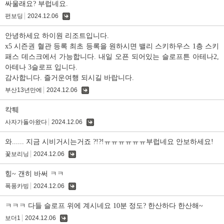
싸울래요? 부럽네요.
펀보딩
2024.12.06
댓
글
안녕하세요 하이원 리조트입니다.
x5 시즌권 혈관 등록 최초 등록을 원하시면 밸리 스키하우스 1층 스키
패스 데스크에서 가능합니다. 내일 오픈 되어있는 슬로프튼 아테나2,
아테나 3슬로프 입니다.
감사합니다. 즐거운여행 되시길 바랍니다.
부산13년만에
2024.12.06
댓
글
칵퉤
사자가돌아왔다
2024.12.06
댓
글
와...... 지금 시비거시는거죠 ?!?!ㅠㅠㅠㅠㅠㅠ부럽네요 안보하세요!
꽃보리닝
2024.12.06
댓
글
힝~ 갠히 바써 ㅋㅋ
폭풍카빙
2024.12.06
댓
글
ㅋㅋㅋ 다들 슬로프 위에 계시네요 10분 정도? 한산하다 한산해~
보더1
2024.12.06
댓