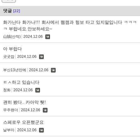
댓글
[22]
화가난다 화가나!!! 회사에서 웹캠과 헝보 타고 있지말입니다 ㅋㅋㅋ
ㅋ 부럽네요.안보하세요~
山賊(산적)
2024.12.06
댓
글
아 부럽다
굿굿잡
2024.12.06
댓
글
부산13년만에
2024.12.06
댓
글
ㅌㅅ하고 있습니다
청화
2024.12.06
댓
글
괜히 봤다.. 카아악 퉷!
무주팬더
2024.12.06
댓
글
스페로우 오픈했군요
날부마
2024.12.06
댓
글