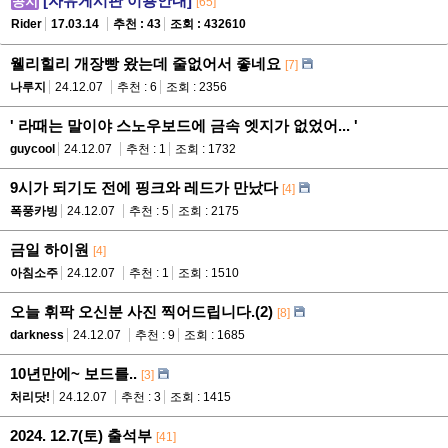
[자유게시판 이용안내]
공지
[65]
Rider
17.03.14
추천 : 43
조회 : 432610
웰리힐리 개장빵 왔는데 줄없어서 좋네요
[7]
나루지
24.12.07
추천 : 6
조회 : 2356
' 라때는 말이야 스노우보드에 금속 엣지가 없었어... '
guycool
24.12.07
추천 : 1
조회 : 1732
9시가 되기도 전에 핑크와 레드가 만났다
[4]
폭풍카빙
24.12.07
추천 : 5
조회 : 2175
금일 하이원
[4]
아침소주
24.12.07
추천 : 1
조회 : 1510
오늘 휘팍 오신분 사진 찍어드립니다.(2)
[8]
darkness
24.12.07
추천 : 9
조회 : 1685
10년만에~ 보드를..
[3]
처리닷!
24.12.07
추천 : 3
조회 : 1415
2024. 12.7(토) 출석부
[41]