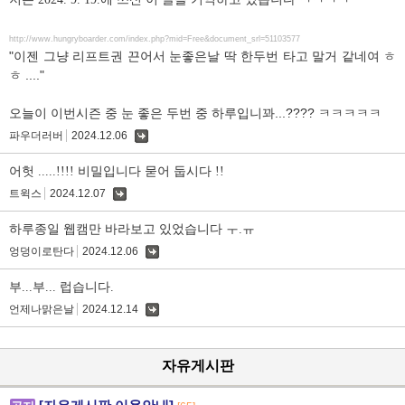
http://www.hungryboarder.com/index.php?mid=Free&document_srl=51103577
"이젠 그냥 리프트권 끈어서 눈좋은날 딱 한두번 타고 말거 같네여 ㅎ
ㅎ ...."
오늘이 이번시즌 중 눈 좋은 두번 중 하루입니꽈...???? ㅋㅋㅋㅋㅋ
파우더러버
2024.12.06
댓
글
어헛 .....!!!! 비밀입니다 묻어 둡시다 !!
트윅스
2024.12.07
댓
글
하루종일 웹캠만 바라보고 있었습니다 ㅜ.ㅠ
엉덩이로탄다
2024.12.06
댓
글
부...부... 럽습니다.
언제나맑은날
2024.12.14
댓
글
자유게시판