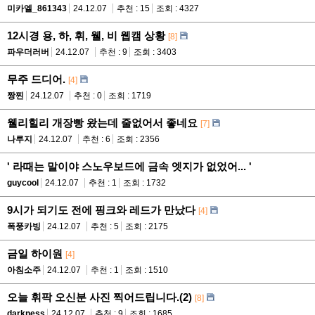
미카엘_861343
24.12.07
추천 : 15
조회 : 4327
12시경 용, 하, 휘, 웰, 비 웹캠 상황
[8]
파우더러버
24.12.07
추천 : 9
조회 : 3403
무주 드디어.
[4]
짱찐
24.12.07
추천 : 0
조회 : 1719
웰리힐리 개장빵 왔는데 줄없어서 좋네요
[7]
나루지
24.12.07
추천 : 6
조회 : 2356
' 라때는 말이야 스노우보드에 금속 엣지가 없었어... '
guycool
24.12.07
추천 : 1
조회 : 1732
9시가 되기도 전에 핑크와 레드가 만났다
[4]
폭풍카빙
24.12.07
추천 : 5
조회 : 2175
금일 하이원
[4]
아침소주
24.12.07
추천 : 1
조회 : 1510
오늘 휘팍 오신분 사진 찍어드립니다.(2)
[8]
darkness
24.12.07
추천 : 9
조회 : 1685