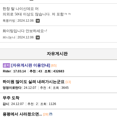
글
한창 탈 나이신데요 머
의외로 50대 이상도 많습니다. 저 포함ㅋㅋ
폭풍카빙
2024.12.06
댓
글
화이팅입니다 안보하세요~!
퍼니눈나
2024.12.06
댓
글
자유게시판
[자유게시판 이용안내]
공지
[65]
Rider
17.03.14
추천 : 43
조회 : 432683
하이원 많이도 실려 내려가시는군요
[13]
엉덩이로탄다
24.12.07
추천 : 4
조회 : 3645
무주 도착
감시
24.12.07
추천 : 2
조회 : 1126
용평에서 사라졌으면...
[28]