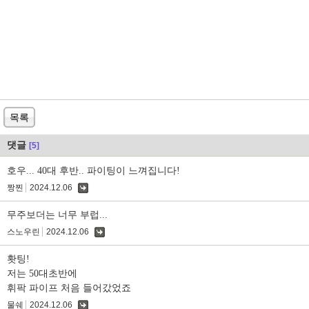
목록
댓글
[5]
호우... 40대 후반.. 파이팅이 느껴집니다!
짱찐
2024.12.06
댓
글
무주보더는 너무 부럽...
스노우린
2024.12.06
댓
글
홧팅!
저는 50대초반에
휘팍 파이프 처음 들어갔었죠
물쉐
2024.12.06
댓