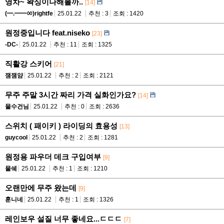
영차~ 왁싱이나해볼까..
[14]
(━.━━ㆀ)rightfe
25.01.22
추천 : 3
조회 : 1420
원정중입니다 feat.niseko
[23]
-DC-
25.01.22
추천 : 11
조회 : 1325
직활강 스키어
[21]
잼잼얌
25.01.22
추천 : 2
조회 : 2121
무주 주말 3시간 짜리 가격 실화인가요?
[14]
물수건님
25.01.22
추천 : 0
조회 : 2636
스위치 ( 패이키 ) 라이딩의 효용성
[13]
guycool
25.01.22
추천 : 2
조회 : 1281
원정용 파우더 데크 구입여부
[9]
물쉐
25.01.22
추천 : 1
조회 : 1210
오랜만에 무주 왔는데
[9]
훈니네
25.01.22
추천 : 1
조회 : 1326
레인보우 설질 너무 좋네요...ㄷㄷㄷ
[7]