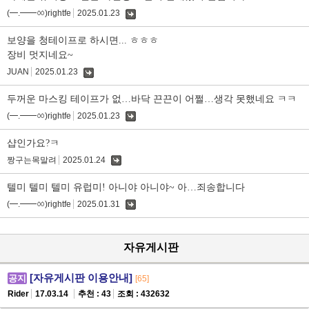
(━.━━ㆀ)rightfe
2025.01.23
댓
글
보양을 청테이프로 하시면... ㅎㅎㅎ
장비 멋지네요~
JUAN
2025.01.23
댓
글
두꺼운 마스킹 테이프가 없…바닥 끈끈이 어쩔…생각 못했네요 ㅋㅋ
(━.━━ㆀ)rightfe
2025.01.23
댓
글
샵인가요?ㅋ
짱구는목말려
2025.01.24
댓
글
텔미 텔미 텔미 유럽미! 아니야 아니야~ 아…죄송합니다
(━.━━ㆀ)rightfe
2025.01.31
댓
글
자유게시판
[자유게시판 이용안내]
공지
[65]
Rider
17.03.14
추천 : 43
조회 : 432632