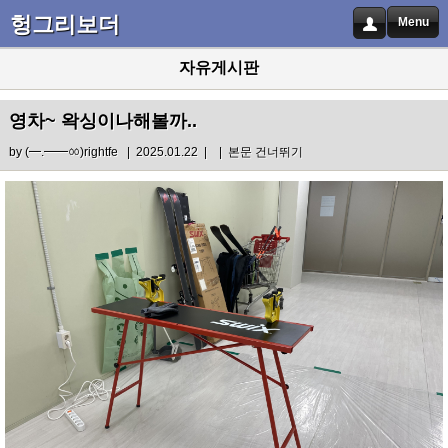
헝그리보더
Menu
자유게시판
영차~ 왁싱이나해볼까..
by
(━.━━ㆀ)rightfe
| 2025.01.22 |
|
본문 건너뛰기