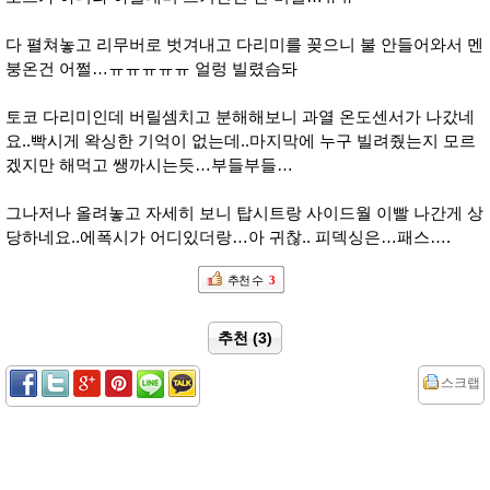
다 펼쳐놓고 리무버로 벗겨내고 다리미를 꽂으니 불 안들어와서 멘
붕온건 어쩔…ㅠㅠㅠㅠㅠ 얼렁 빌렸슴돠
토코 다리미인데 버릴셈치고 분해해보니 과열 온도센서가 나갔네
요..빡시게 왁싱한 기억이 없는데..마지막에 누구 빌려줬는지 모르
겠지만 해먹고 쌩까시는듯…부들부들…
그나저나 올려놓고 자세히 보니 탑시트랑 사이드월 이빨 나간게 상
당하네요..에폭시가 어디있더랑…아 귀찮.. 피덱싱은…패스….
추천 수
3
추천 (3)
스크랩