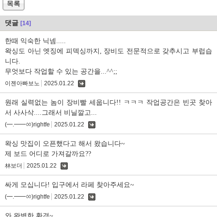
목록
댓글
[14]
한때 익숙한 닉넴.....
왁싱도 아닌 엣징에 피덱싱까지, 장비도 전문적으로 갖추시고 부럽습
니다.
무엇보다 작업할 수 있는 공간을...^^;;
이젠아빠보노
2025.01.22
댓
글
원래 실력없는 놈이 장비빨 세웁니다!! ㅋㅋㅋ 작업공간은 빈곳 찾아
서 사사삭....그래서 비닐깔고...
(━.━━ㆀ)rightfe
2025.01.22
댓
글
왁싱 맛집이 오픈했다고 해서 왔습니다~
제 보드 어디로 가져갈까요??
林보더
2025.01.22
댓
글
싸게 모십니다! 입구에서 라페 찾아주세요~
(━.━━ㆀ)rightfe
2025.01.22
댓
글
와 완벽한 환경~