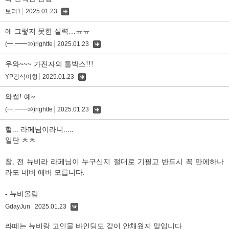
보더1
2025.01.23
댓
글
에 그렇지 못한 실력…ㅠㅠ
(━.━━ㆀ)rightfe
2025.01.23
댓
글
우와~~~ 가진자의 툴박스!!!
YP광식이형
2025.01.23
댓
글
와썹! 예~
(━.━━ㆀ)rightfe
2025.01.23
댓
글
헐... 라페님이라니.....
일단 ㅊㅊ
참, 전 뉴비라 라페님이 누구신지 절대로 기필고 반드시 꼭 만에하나
라도 네버 에버 모릅니다.
- 뉴비올림
GdayJun
2025.01.23
댓
글
라떼는 뉴비랑 고인물 바인딩도 같이 안채웠지 말입니다