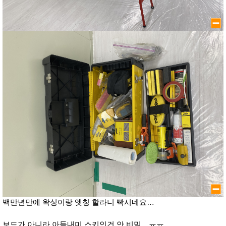
백만년만에 왁싱이랑 엣칭 할라니 빡시네요…
보드가 아니라 아들내미 스키인건 안 비밀…ㅠㅠ