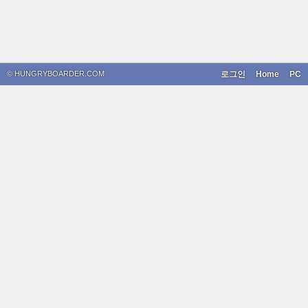
© HUNGRYBOARDER.COM
로그인
Home
PC