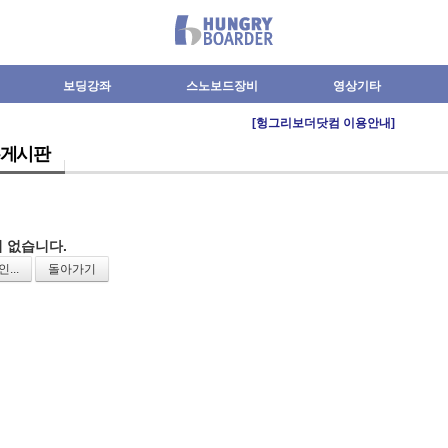
보딩강좌
스노보드장비
영상기타
[헝그리보더닷컴 이용안내]
게시판
 없습니다.
...
돌아가기