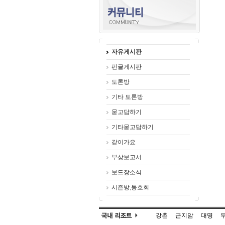
자유게시판
펀글게시판
토론방
기타 토론방
묻고답하기
기타묻고답하기
같이가요
부상보고서
보드장소식
시즌방,동호회
강촌
곤지암
대명