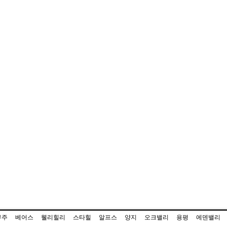
무주
베어스
웰리힐리
스타힐
알프스
양지
오크밸리
용평
에덴밸리