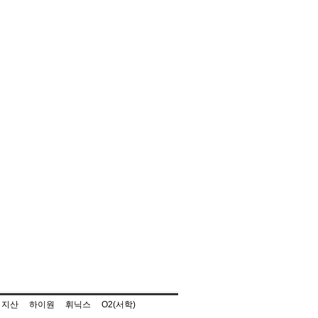
지산
하이원
휘닉스
O2(서학)