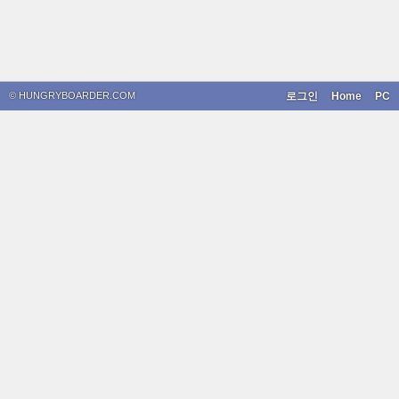
© HUNGRYBOARDER.COM
로그인
Home
PC