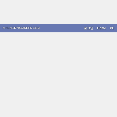
© HUNGRYBOARDER.COM
로그인
Home
PC