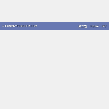
© HUNGRYBOARDER.COM
로그인
Home
PC