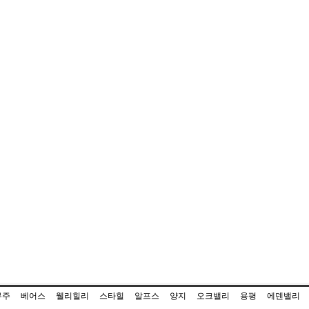
무주
베어스
웰리힐리
스타힐
알프스
양지
오크밸리
용평
에덴밸리