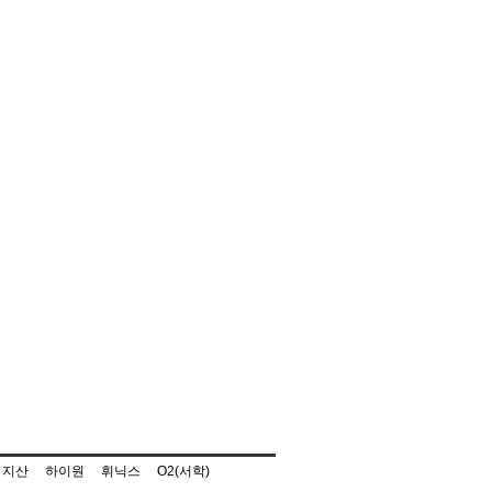
지산
하이원
휘닉스
O2(서학)