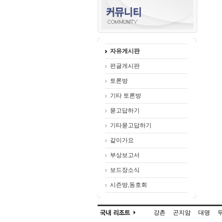
자유게시판
펀글게시판
토론방
기타 토론방
묻고답하기
기타묻고답하기
같이가요
부상보고서
보드장소식
시즌방,동호회
강촌
곤지암
대명