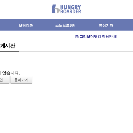
보딩강좌
스노보드장비
영상기타
[헝그리보더닷컴 이용안내]
게시판
 없습니다.
...
돌아가기