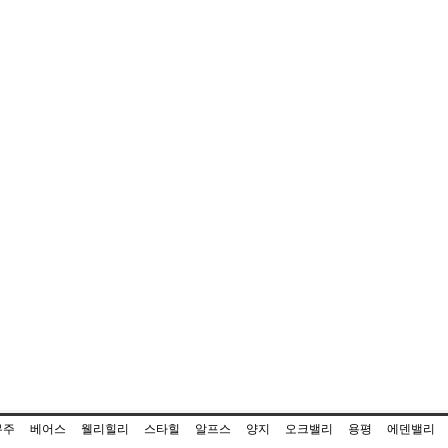
무주
베어스
웰리힐리
스타힐
알프스
양지
오크밸리
용평
에덴밸리