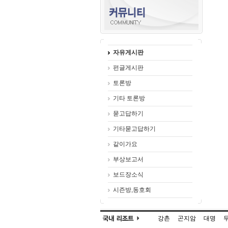
자유게시판
펀글게시판
토론방
기타 토론방
묻고답하기
기타묻고답하기
같이가요
부상보고서
보드장소식
시즌방,동호회
강촌
곤지암
대명