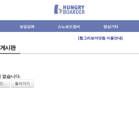
보딩강좌
스노보드장비
영상기타
[헝그리보더닷컴 이용안내]
게시판
 없습니다.
...
돌아가기