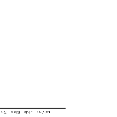
지산
하이원
휘닉스
O2(서학)