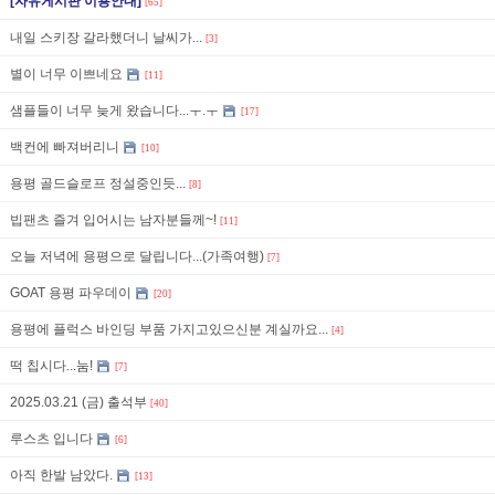
[자유게시판 이용안내]
[65]
내일 스키장 갈라했더니 날씨가...
[3]
별이 너무 이쁘네요
[11]
샘플들이 너무 늦게 왔습니다...ㅜ.ㅜ
[17]
백컨에 빠져버리니
[10]
용평 골드슬로프 정설중인듯...
[8]
빕팬츠 즐겨 입어시는 남자분들께~!
[11]
오늘 저녁에 용평으로 달립니다...(가족여행)
[7]
GOAT 용평 파우데이
[20]
용평에 플럭스 바인딩 부품 가지고있으신분 계실까요...
[4]
떡 칩시다...눔!
[7]
2025.03.21 (금) 출석부
[40]
루스츠 입니다
[6]
아직 한발 남았다.
[13]