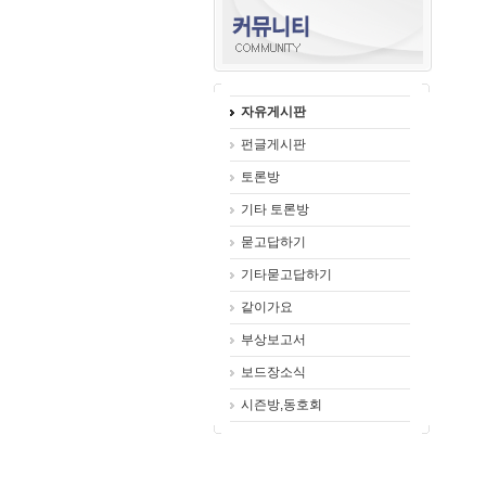
자유게시판
펀글게시판
토론방
기타 토론방
묻고답하기
기타묻고답하기
같이가요
부상보고서
보드장소식
시즌방,동호회