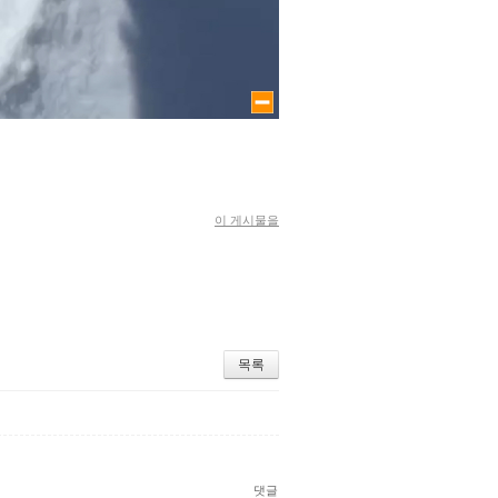
large size
이 게시물을
목록
댓글