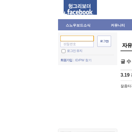
스노우보드소식
커뮤니티
자유
로그인 유지
회원가입
ID/PW 찾기
글 
3.19
잘좀타