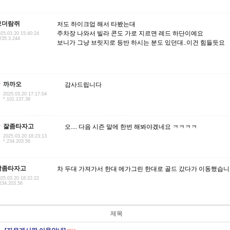
보더람쥐
저도 하이크업 해서 타봤는대
주차장 나와서 빌라 콘도 가로 지르면 레드 하단이에요
25.03.20 15:40:24
235.3.244
보니가 그냥 브릿지로 등반 하시는 분도 있던대..이건 힘들듯요
까까오
감사드립니다
2025.03.20 17:17:04
*.101.137.38
잘좀타자고
오.... 다음 시즌 말에 한번 해봐야겠네요 ㅋㅋㅋㅋ
2025.03.20 18:23:13
*.234.203.56
잘좀타자고
차 두대 가져가서 한대 메가그린 한대로 골드 갔다가 이동했습니
25.03.20 18:22:22
234.203.56
제목