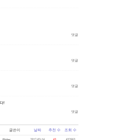
댓글
댓글
댓글
다!
댓글
글쓴이
날짜
추천 수
조회 수
Rider
2017-03-14
43
432663