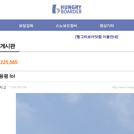
보딩강좌
스노보드장비
영상기타
[헝그리보더닷컴 이용안내]
게시판
수
225,565
 용평 lol
자고
*.234.203.106
http://www.hung