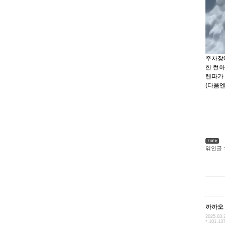
주차장에
한 런
랜파가
(다음엔
엮인글 :
까까오
2025.03.
*.101.13