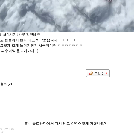
서 1시간 50분 걸렸네요!!
하고 힘들어서 랜파 타고 퇴각했습니다ㅋㅋㅋㅋㅋㅋ
 그렇게 길게 느껴지던건 처음이더란 ㅋㅋㅋㅋㅋㅋㅋ
 파우더덱 들고가야지...)
추천 수
5
첨부 (2)
혹시 골드하단에서 다시 레드쪽은 어떻게 가셨나요?
20 12:51:46
7.38