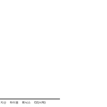
지산
하이원
휘닉스
O2(서학)