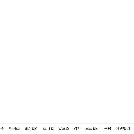
무주
베어스
웰리힐리
스타힐
알프스
양지
오크밸리
용평
에덴밸리