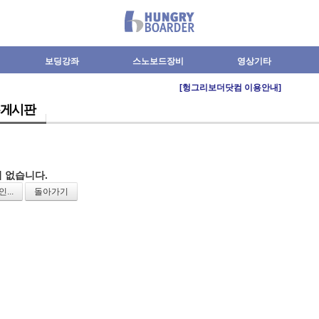
보딩강좌
스노보드장비
영상기타
[헝그리보더닷컴 이용안내]
게시판
 없습니다.
...
돌아가기