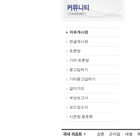
자유게시판
펀글게시판
토론방
기타 토론방
묻고답하기
기타묻고답하기
같이가요
부상보고서
보드장소식
시즌방,동호회
강촌
곤지암
대명