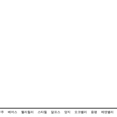
무주
베어스
웰리힐리
스타힐
알프스
양지
오크밸리
용평
에덴밸리