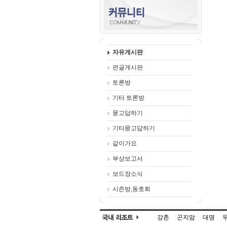
자유게시판
펀글게시판
토론방
기타 토론방
묻고답하기
기타묻고답하기
같이가요
부상보고서
보드장소식
시즌방,동호회
강촌
곤지암
대명