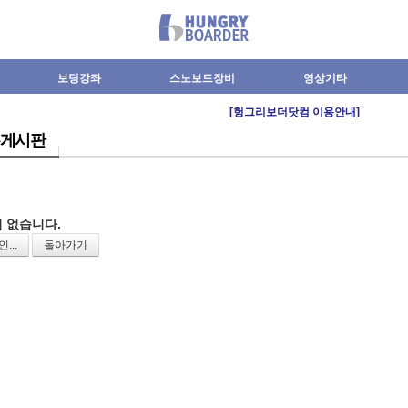
보딩강좌
스노보드장비
영상기타
[헝그리보더닷컴 이용안내]
게시판
 없습니다.
...
돌아가기