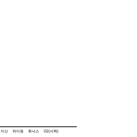
지산
하이원
휘닉스
O2(서학)