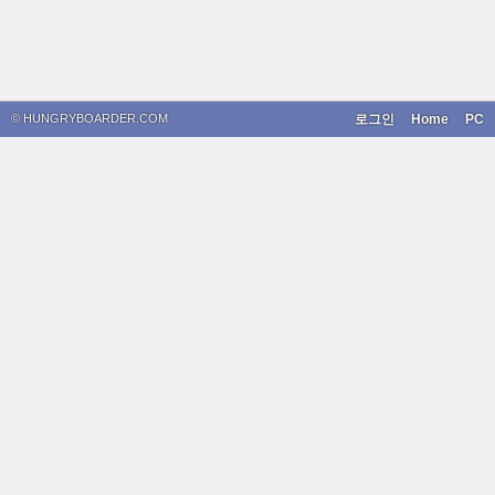
© HUNGRYBOARDER.COM
로그인
Home
PC