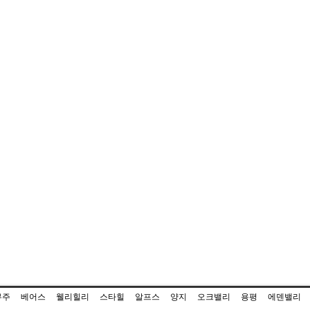
무주
베어스
웰리힐리
스타힐
알프스
양지
오크밸리
용평
에덴밸리