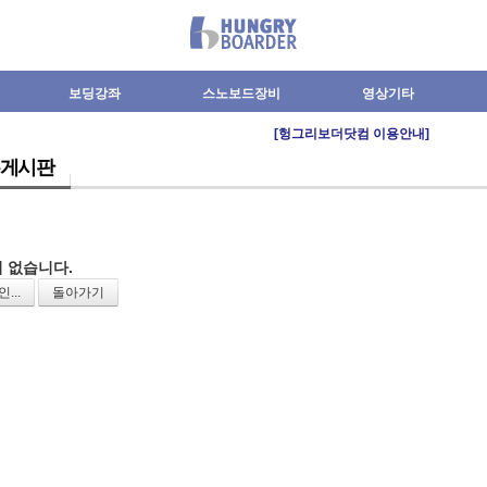
보딩강좌
스노보드장비
영상기타
[헝그리보더닷컴 이용안내]
게시판
 없습니다.
...
돌아가기