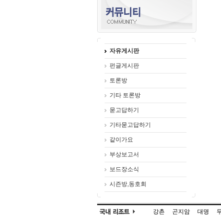
자유게시판
펀글게시판
토론방
기타 토론방
묻고답하기
기타묻고답하기
같이가요
부상보고서
보드장소식
시즌방,동호회
강촌
곤지암
대명