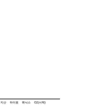
지산
하이원
휘닉스
O2(서학)