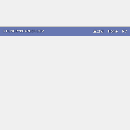
© HUNGRYBOARDER.COM
로그인
Home
PC