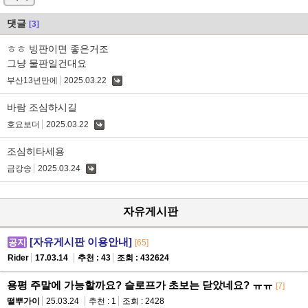
댓글
[3]
ㅎㅎ 빙판이면 좋은거조
그냥 물판일건대요
부산13년만에
2025.03.22
댓
글
바람 조심하시길
호요보더
2025.03.22
댓
글
조심히타세용
금강송
2025.03.24
댓
글
자유게시판
[자유게시판 이용안내]
공지
[65]
Rider
17.03.14
추천 : 43
조회 : 432624
용평 주말에 가능할까요? 슬로프가 초보는 닫았네요? ㅠㅠ
[7]
떨뿌가이
25.03.24
추천 : 1
조회 : 2428