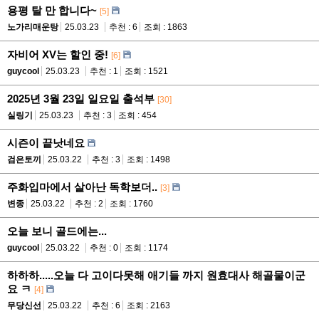
용평 탈 만 합니다~
[5]
노가리매운탕
25.03.23
추천 : 6
조회 : 1863
자비어 XV는 할인 중!
[6]
guycool
25.03.23
추천 : 1
조회 : 1521
2025년 3월 23일 일요일 출석부
[30]
실링기
25.03.23
추천 : 3
조회 : 454
시즌이 끝낫네요
검은토끼
25.03.22
추천 : 3
조회 : 1498
주화입마에서 살아난 독학보더..
[3]
변종
25.03.22
추천 : 2
조회 : 1760
오늘 보니 골드에는...
guycool
25.03.22
추천 : 0
조회 : 1174
하하하.....오늘 다 고이다못해 애기들 까지 원효대사 해골물이군
요 ㅋ
[4]
무당신선
25.03.22
추천 : 6
조회 : 2163