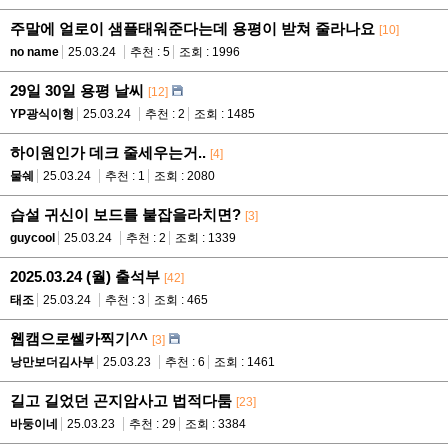
주말에 얼로이 샘플태워준다는데 용평이 받쳐 줄라나요
[10]
no name
25.03.24
추천 : 5
조회 : 1996
29일 30일 용평 날씨
[12]
YP광식이형
25.03.24
추천 : 2
조회 : 1485
하이원인가 데크 줄세우는거..
[4]
물쉐
25.03.24
추천 : 1
조회 : 2080
습설 귀신이 보드를 붙잡을라치면?
[3]
guycool
25.03.24
추천 : 2
조회 : 1339
2025.03.24 (월) 출석부
[42]
태조
25.03.24
추천 : 3
조회 : 465
웹캠으로쎌카찍기^^
[3]
낭만보더김사부
25.03.23
추천 : 6
조회 : 1461
길고 길었던 곤지암사고 법적다툼
[23]
바둥이네
25.03.23
추천 : 29
조회 : 3384