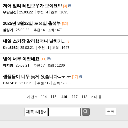
저어 멀리 레인보우가 보여요!!!
[3]
무당신선
25.03.22
추천 : 4
조회 : 1695
2025년 3월22일 토요일 출석부
[32]
실링기
25.03.22
추천 : 4
조회 : 471
내일 스키장 갈라했더니 날씨가...
[3]
Kira8682
25.03.21
추천 : 1
조회 : 1647
별이 너무 이쁘네요
[11]
아지맘
25.03.21
추천 : 7
조회 : 1236
샘플들이 너무 늦게 왔습니다...ㅜ.ㅜ
[17]
GATSBY
25.03.21
추천 : 12
조회 : 2303
이 전 <
114
115
116
117
118
> 다 음
목록