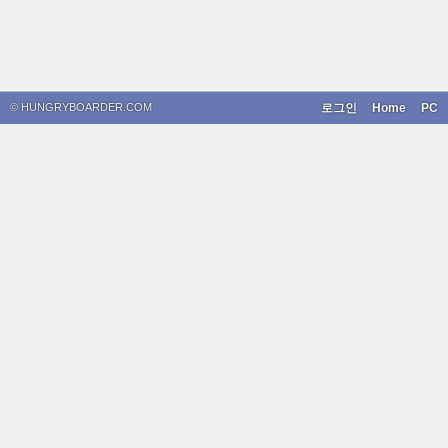
© HUNGRYBOARDER.COM
로그인
Home
PC