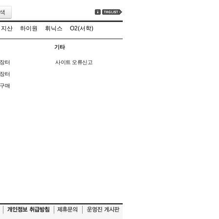
색
지산
하이원
휘닉스
O2(서학)
기타
장터
사이트 오류신고
장터
구매