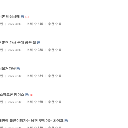
이혼 비상사태
[1]
면
조회 수 416
추천 수 0
2026-08-03
 훈련 가서 군대 꿈꾼 썰
면
조회 수 230
추천 수 0
2026-08-03
려올거다냥
면
조회 수 484
추천 수 0
2026-07-30
 스마트폰 케이스
[1]
면
조회 수 469
추천 수 0
2026-07-30
대만에 불륜여행가는 남편 엿먹이는 와이프
면
조회 수 639
추천 수 0