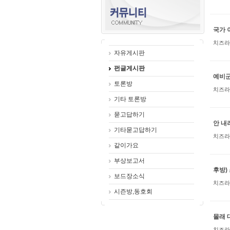
국가 
치즈라
자유게시판
펀글게시판
예비군
토론방
치즈라
기타 토론방
묻고답하기
안 내
기타묻고답하기
치즈라
같이가요
부상보고서
후방)
보드장소식
치즈라
시즌방,동호회
몰래 
치즈라