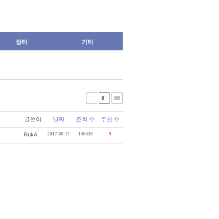
장터
기타
글쓴이
날짜
조회 수
추천 수
RukA
2017-08-17
146438
9