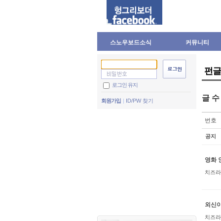
스노우보드소식
커뮤니티
펀글
로그인 유지
글 
회원가입
ID/PW 찾기
번호
공지
영화 
치즈라
외신이
치즈라