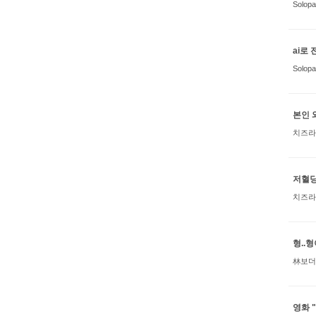
Solopa
ai로
Solopa
본인 
치즈라
저혈당
치즈라
형..
林보더
영화 