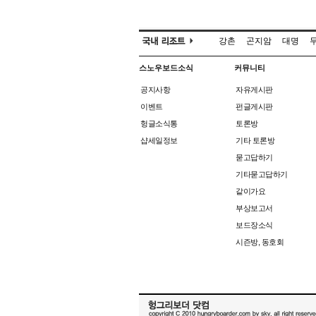
강촌
곤지암
대명
스노우보드소식
커뮤니티
공지사항
자유게시판
이벤트
펀글게시판
헝글소식통
토론방
샵세일정보
기타 토론방
묻고답하기
기타묻고답하기
같이가요
부상보고서
보드장소식
시즌방, 동호회