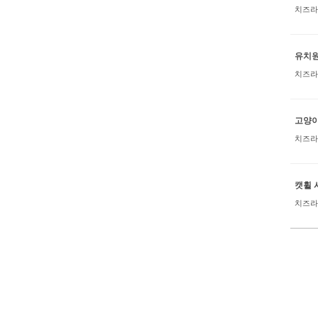
치즈라
유치원
치즈라
고양이
치즈라
캣휠 
치즈라