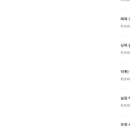
페페 
치즈라
상체 
치즈라
약후)
치즈라
실점 
치즈라
유명 