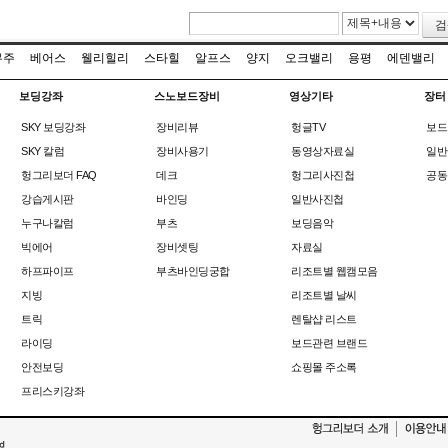
검
무주
베어스
웰리힐리
스타힐
알프스
양지
오크밸리
용평
에덴밸리
보딩강좌
스노보드장비
영상기타
장터
SKY 보딩강좌
장비리뷰
헝글TV
보드
SKY 칼럼
장비사용기
동영상자료실
일반
헝그리보더 FAQ
데크
헝그리사진첩
공동
강습게시판
바인딩
일반사진첩
누구나칼럼
부츠
보딩음악
빅에어
장비셋팅
자료실
하프파이프
부츠바인딩궁합
리조트별 웹캠모음
지빙
리조트별 날씨
트릭
렌탈샵 리스트
라이딩
보드관련 브랜드
안전보딩
쇼핑몰 주소록
프리스키강좌