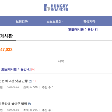
보딩강좌
스노보드장비
영상기타
[펀글게시판 이용안내]
게시판
수
47,032
제목
[펀글게시판 이용안내]
[14]
인턴 예고편 댓글 근황
[1]
면
조회 수 308
추천 수 0
2026-08-04
 국장에 붙여준 별명
면
조회 수 295
추천 수 0
2026-08-03