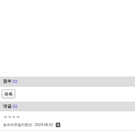
첨부
[1]
목록
댓글
[1]
ㅋㅋㅋㅋ
숲속의쥬얼리펜션
2024.06.01
댓
글