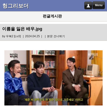
헝그리보더
Menu
펀글게시판
이름을 잃은 배우.jpg
by
우복2
[Lv.0] | 2024.04.25 |
|
본문 건너뛰기