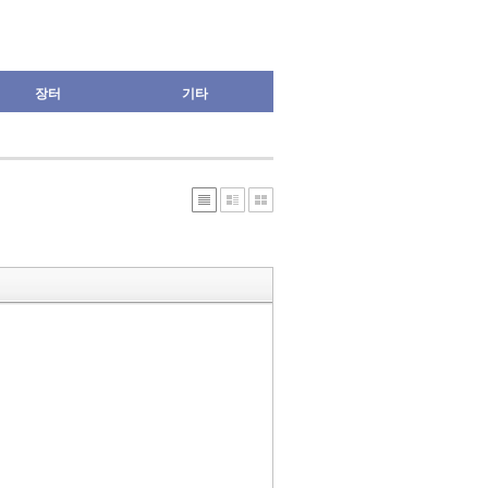
장터
기타
»
편
집
도
구
모
음
건
너
뛰
기