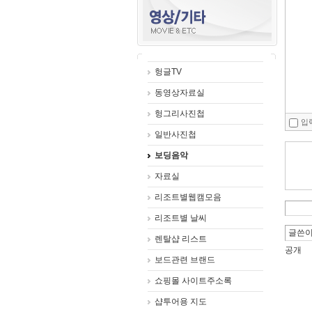
헝글TV
동영상자료실
헝그리사진첩
입
일반사진첩
보딩음악
자료실
리조트별웹캠모음
리조트별 날씨
렌탈샵 리스트
공개
보드관련 브랜드
쇼핑몰 사이트주소록
샵투어용 지도