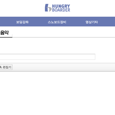
보딩강좌
스노보드장비
영상기타
음악
ML 편집기