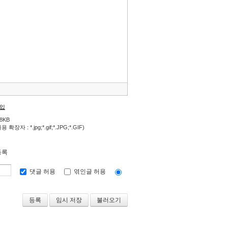
삽입
.8KB
확장자 : *.jpg;*.gif;*.JPG;*.GIF)
등록
댓글 허용
엮인글 허용
임시 저장
불러오기