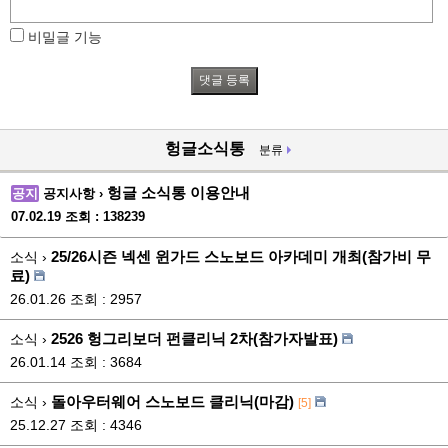
비밀글 기능
헝글소식통
분류
헝글 소식통 이용안내
공지
공지사항 ›
07.02.19
조회 : 138239
25/26시즌 넥센 윈가드 스노보드 아카데미 개최(참가비 무
소식 ›
료)
26.01.26
조회 : 2957
2526 헝그리보더 펀클리닉 2차(참가자발표)
소식 ›
26.01.14
조회 : 3684
돌아우터웨어 스노보드 클리닉(마감)
소식 ›
[5]
25.12.27
조회 : 4346