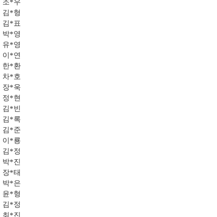
조*우
김*형
김*표
박*영
유*영
이*연
한*환
차*호
장*욱
정*현
김*빈
김*록
김*준
이*룡
김*정
박*진
장*태
박*은
윤*형
김*정
최*진