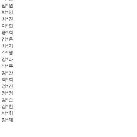
임*원
박*영
최*진
이*현
송*희
김*훈
최*지
주*영
강*라
박*주
김*찬
최*희
정*진
정*정
김*준
김*찬
박*휘
임*태