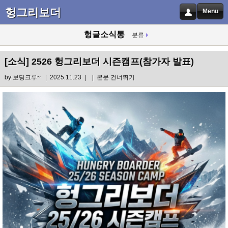
헝그리보더
Menu
헝글소식통
분류
[소식]
2526 헝그리보더 시즌캠프(참가자 발표)
by
보딩크루~
| 2025.11.23 |
|
본문 건너뛰기