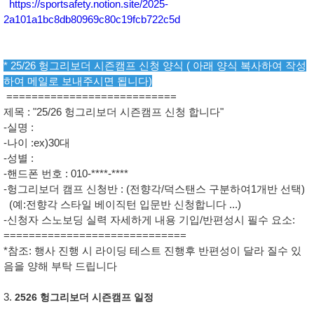
https://sportsafety.notion.site/2025-
2a101a1bc8db80969c80c19fcb722c5d
* 25/26 헝그리보더 시즌캠프 신청 양식 ( 아래 양식 복사하여 작성
하여 메일로 보내주시면 됩니다)
===========================
제목 : "25/26 헝그리보더 시즌캠프 신청 합니다"
-실명 :
-나이 :ex)30대
-성별 :
-핸드폰 번호 : 010-****-****
-헝그리보더 캠프 신청반 : (전향각/덕스탠스 구분하여1개반 선택)
(예:전향각 스타일 베이직턴 입문반 신청합니다 ...)
-신청자 스노보딩 실력 자세하게 내용 기입/반편성시 필수 요소:
=============================
*참조: 행사 진행 시 라이딩 테스트 진행후 반편성이 달라 질수 있
음을 양해 부탁 드립니다
3.
2526 헝그리보더 시즌캠프 일정