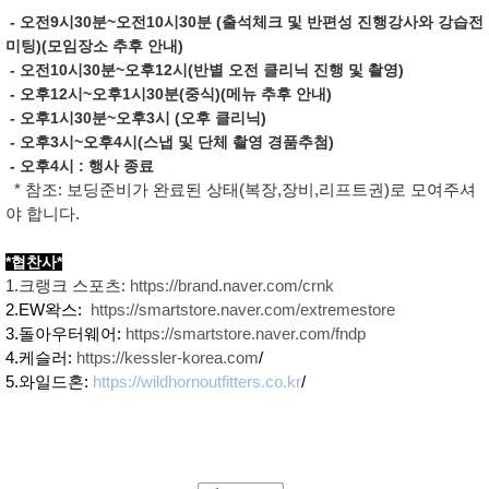
- 오전9시30분~오전10시30분 (출석체크 및 반편성 진행강사와 강습전
미팅)(모임장소 추후 안내)
- 오전10시30분~오후12시(반별 오전 클리닉 진행 및 촬영)
- 오후12시~오후1시30분(중식)(메뉴 추후 안내)
- 오후1시30분~오후3시 (오후 클리닉)
- 오후3시~오후4시(스냅 및 단체 촬영 경품추첨)
- 오후4시 : 행사 종료
* 참조: 보딩준비가 완료된 상태(복장,장비,리프트권)로 모여주셔
야 합니다.
*협찬사*
1.크랭크 스포츠:
https://brand.naver.com/crnk
2.EW왁스:
https://smartstore.naver.com/extremestore
3.돌아우터웨어:
https://smartstore.naver.com/fndp
4.케슬러:
https://kessler-korea.com
/
5.와일드혼:
https://wildhornoutfitters.co.kr
/