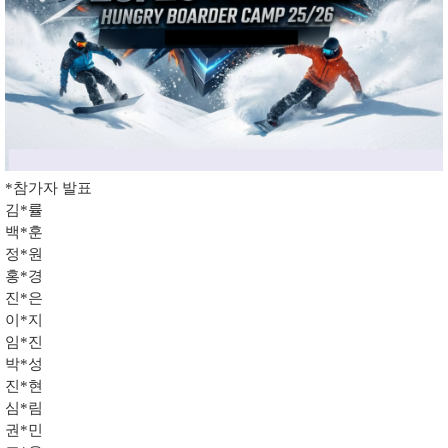
*참가자 발표
김*률
백*훈
정*원
홍*경
진*은
이*지
임*진
박*성
진*현
심*림
권*민