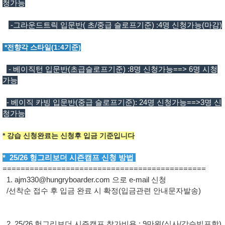
청가능
-그라운드트릭 입문반( 초/중급 슬로프기준) :4명 신청가능(마감)
*전향각 스타일(1:4기준)
- 베이직턴 입문반(초급슬로프기준) :8명 신청가능==> 6명 시청
가능
- 베이직 카빙 입문반(중급 슬로프기준): 24명 신청가능==>3명 신
청가능
* 강습 신청완료는 신청후 입금 기준입니다
* 25/26 헝그리보더 시즌캠프 신청 방법
=============================================
1. ajm330@hungryboarder.com 으로 e-mail 신청
/선착순 접수 후 입금 완료 시 확정(입금관련 안내문자발송)
2. 25/26 헝그리보더 시즌캠프 참가비용 : 9만원(식사/강습빕포함)