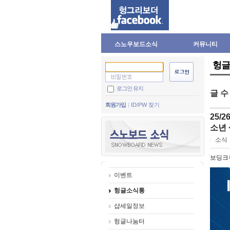
스노우보드소식
커뮤니티
헝글
로그인 유지
글 
회원가입
ID/PW 찾기
25/
소년
소식
보딩크
이벤트
헝글소식통
샵세일정보
헝글나눔터