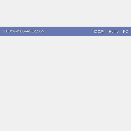
© HUNGRYBOARDER.COM
로그인
Home
PC