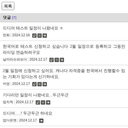
목록
댓글
[7]
드디어 테스트 일정이 나왔네요 ㅎ
천화
2024.12.16
수
삭
댓
정
제
글
한국어로 테스트 신청하고 싶습니다 2월 일정으로 등록하고 그동안
라이딩 연습하려구요
날아라슈퍼보더
2024.12.17
수
삭
댓
정
제
글
2월 일정에 신청하고 싶어요. 캐나다 자격증을 한국에서 진행할수 있
는 기회가 있다는게 신기하네요.
어멍
2024.12.17
수
삭
댓
정
제
글
기다리던 일정이 나왔네요...두근두근
엄치척
2024.12.17
수
삭
댓
정
제
글
드디어.....! 두근두근 하네요
업다운맨
2024.12.17
댓