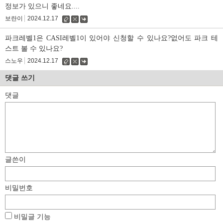
글
정보가 있으니 좋네요....
보란이
2024.12.17
수
삭
댓
정
제
글
파크레벨1은 CASI레벨1이 있어야 신청할 수 있나요?없어도 파크 테
스트 볼 수 있나요?
스노우
2024.12.17
수
삭
댓
정
제
글
댓글 쓰기
댓글
글쓴이
비밀번호
비밀글 기능