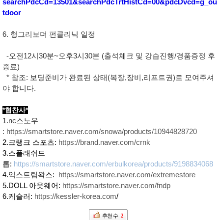
searchPdcCd=13501&searchPdcTrtHistCd=00&pdcDvcd=g_ou
tdoor
6. 헝그리보더 펀클리닉 일정
-오전12시30분~오후3시30분 (출석체크 및 강습진행/경품증정 후
종료)
* 참조: 보딩준비가 완료된 상태(복장,장비,리프트권)로 모여주셔
야 합니다.
*협찬사*
1.nc스노우
:
https://smartstore.naver.com/snowa/products/10944828720
2.크랭크 스포츠:
https://brand.naver.com/crnk
3.스플래쉬드
롭:
https://smartstore.naver.com/erbulkorea/products/9198834068
4.익스트림왁스:
https://smartstore.naver.com/extremestore
5.DOLL 아웃웨어:
https://smartstore.naver.com/fndp
6.케슬러:
https://kessler-korea.com
/
추천 수
2