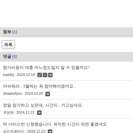
첨부
[1]
목록
댓글
[5]
참가비용이 대충 어느정도일지 알 수 있을까요?
namihj
2024.12.19
수
삭
댓
정
제
글
아쉬워라.. 1월에는 꼭 참여해야겠어요..
shapeofyou
2024.12.20
댓
글
정말 참가하고 싶은데, 시간이.. 가고싶네요.
귀성맨
2024.12.21
댓
글
덕 너비스턴 신청했습니다. 유익한 시간이 되면 좋겠네요
보드처음탄다
2024.12.23