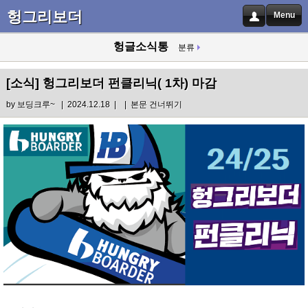
헝그리보더
Menu
헝글소식통
분류
[소식]
헝그리보더 펀클리닉( 1차) 마감
by
보딩크루~
| 2024.12.18 |
|
본문 건너뛰기