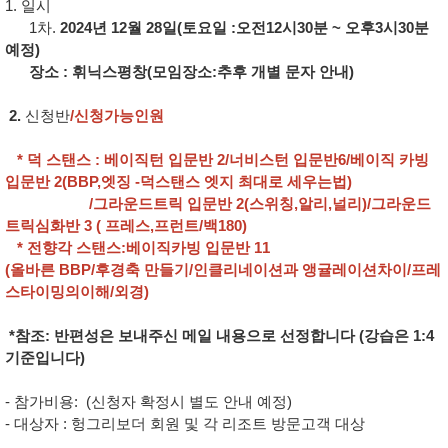
1. 일시
1차.
2024년 12월 28일(토요일 :오전12시30분 ~ 오후3시30분
예정)
장소 : 휘닉스평창(모임장소:추후 개별 문자 안내)
2.
신청반
/신청가능인원
* 덕 스탠스 : 베이직턴 입문반 2/너비스턴 입문반6/베이직 카빙
입문반 2(BBP,엣징 -덕스탠스 엣지 최대로 세우는법)
/그라운드트릭 입문반 2(스위칭,알리,널리)/그라운드
트릭심화반 3 ( 프레스,프런트/백180)
* 전향각 스탠스:베이직카빙 입문반 11
(올바른 BBP/후경축 만들기/인클리네이션과 앵귤레이션차이/프레
스타이밍의이해/외경)
*참조: 반편성은 보내주신 메일 내용으로 선정합니다 (강습은 1:4
기준입니다)
- 참가비용: (신청자 확정시 별도 안내 예정)
- 대상자 : 헝그리보더 회원 및 각 리조트 방문고객 대상