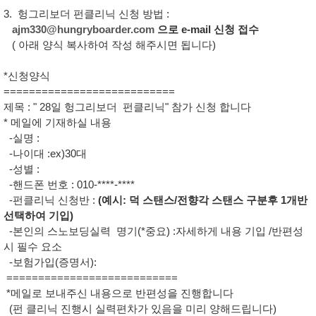
3. 헝그리보더 펀클리닉 신청 방법 :
ajm330@hungryboarder.com
으로 e-mail 신청 접수
( 아래 양식 복사하여 작성 해주시면 됩니다)
*신청양식
===========================
제목 : " 28일 헝그리보더 펀클리닉" 참가 신청 합니다
* 메일에 기재하실 내용
-실명 :
-나이대 :ex)30대
-성별 :
-핸드폰 번호 : 010-****-****
-펀클리닉 신청반 :
(예시: 덕 스탠스/전향각 스탠스 구분후 1개반
선택하여 기입)
-본인의 스노보딩실력 명기(*중요) :자세하게 내용 기입 /반편성
시 필수 요소
-보험가입(증명서):
===========================
*메일로 보내주신 내용으로 반편성을 진행합니다
(펀 클리닉 진행시 실력편차가 있음을 미리 양해드립니다)